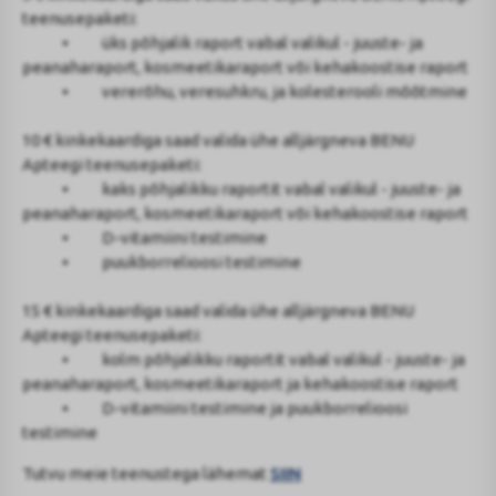
teenusepaketi:
• üks põhjalik raport vabal valikul - juuste- ja
peanaharaport, kosmeetikaraport või kehakoostise raport
• vererõhu, veresuhkru, ja kolesterooli mõõtmine
10 € kinkekaardiga saad valida ühe alljärgneva BENU
Apteegi teenusepaketi:
• kaks põhjalikku raportit vabal valikul - juuste- ja
peanaharaport, kosmeetikaraport või kehakoostise raport
• D-vitamiini testimine
• puukborrelioosi testimine
15 € kinkekaardiga saad valida ühe alljärgneva BENU
Apteegi teenusepaketi:
• kolm põhjalikku raportit vabal valikul - juuste- ja
peanaharaport, kosmeetikaraport ja kehakoostise raport
• D-vitamiini testimine ja puukborrelioosi
testimine
Tutvu meie teenustega lähemat
SIIN