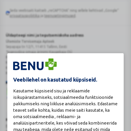
Seda veebisaiti kaitseb „reCAPTCHA“ ning sellele kehtivad „Google“
Google
privaatsuspoliitika
ja
teenusetingimused
.
reCAPTCHA
Üldapteegi nimi ja tegutsemiskoha aadress
Ülemiste Tervisemaja Apteek
Sepapaja tn 12/1, 11415 Tallinn, Eesti
Tegevusloa omaja ärinimi Kaugekaja OÜ
Reg.Nr.: 14910065
KMKR: EE102231405
Kehtiva tegevsloa nr 807
Kehtivusaeg: tähtajatu
Veebilehel on kasutatud küpsiseid.
Kasutame küpsiseid sisu ja reklaamide
isikupärastamiseks, sotsiaalmeedia funktsioonide
pakkumiseks ning liikluse analüüsimiseks. Edastame
teavet selle kohta, kuidas meie saiti kasutate, ka
Veterinaarravimi
Ravimimüügi
oma sotsiaalmeedia , reklaami- ja
õigust
õigust
Turvaline
Ravimiameti kontaktandmed
analüüsipartneritele, kes võivad seda kombineerida
tõendav
tõendav
ostukoht
Ravimite kaugmüüki pakkuvad apteegid
muu teabega, mida olete neile esitanud või mida
logo
logo