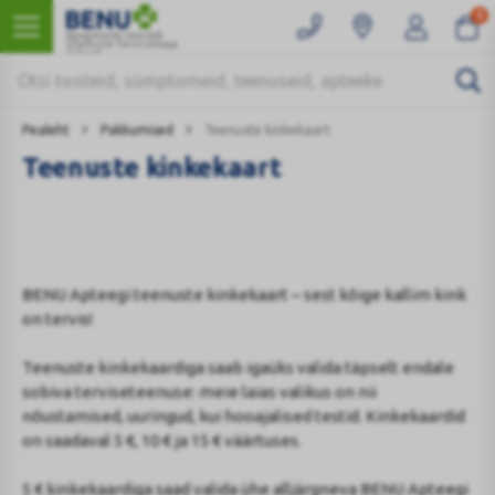
0
Kaugmüüki teostab
Ülemiste Tervisemaja
Apteek
Pealeht
Pakkumised
Teenuste kinkekaart
Teenuste kinkekaart
BENU Apteegi teenuste kinkekaart – sest kõige kallim kink
on tervis!
Teenuste kinkekaardiga saab igaüks valida täpselt endale
sobiva terviseteenuse: meie laias valikus on nii
nõustamised, uuringud, kui hooajalised testid. Kinkekaardid
on saadaval 5 €, 10 € ja 15 € väärtuses.
5 € kinkekaardiga saad valida ühe alljärgneva BENU Apteegi