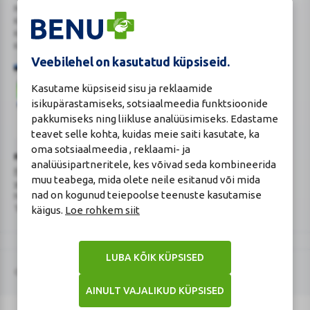
Reg.Nr.: 14910065
KMKR: EE102231405
Kehtiva tegevsloa nr 807
Kehtivusaeg: tähtajatu
Veebilehel on kasutatud küpsiseid.
Kasutame küpsiseid sisu ja reklaamide
isikupärastamiseks, sotsiaalmeedia funktsioonide
pakkumiseks ning liikluse analüüsimiseks. Edastame
teavet selle kohta, kuidas meie saiti kasutate, ka
Veterinaarravimi
Ravimimüügi
oma sotsiaalmeedia , reklaami- ja
õigust
õigust
Turvaline
Ravimiameti kontaktandmed
analüüsipartneritele, kes võivad seda kombineerida
tõendav
tõendav
ostukoht
Ravimite kaugmüüki pakkuvad apteegid
logo
logo
muu teabega, mida olete neile esitanud või mida
www.ravimiamet.ee
,
info@ravimiamet.ee
nad on kogunud teiepoolse teenuste kasutamise
Nooruse 1, 50411 Tartu
Telefon 737 4140
käigus.
Loe rohkem siit
LUBA KÕIK KÜPSISED
© 2026 BENU
AINULT VAJALIKUD KÜPSISED