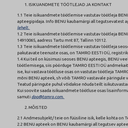
ISIKUANDMETE TÖÖTLEJAD JA KONTAKT
1.1 Teie isikuandmete töötlemise vastutav töötleja BEN
apteegipidaja. Info BENU kaubamärgi all tegutsevatest a
lehelt.
1.2 Teie isikuandmete töötlemise vastutav töötleja BE
14910065, aadress Tartu mnt 87, Tallinn 10112.
1.3 Teie isikuandmete töötlemise vastutav töötleja seo
pakutavate teenuste osas, on TAMRO EESTI OÜ, registrik
1.4 Kui teil on küsimusi seoses BENU apteegis, BENU v
töötlemisega, siis pöörduge TAMRO EESTI OÜ andmekaits
ise, kui vastava töötluse osas on vastutav töötleja TAMR
mõni BENU apteek, sh võib TAMRO vastavale päringule voli
Teatud päringute puhul võidakse nõuda teilt isikutuvastam
Kui soovite saada isikuandmete töötluse osas lisainform
samuti
dpo@tamro.com.
MÕISTED
2.1 Andmesubjekt/ teie on füüsiline isik, kelle kohta on T
2.2 BENU apteek on BENU kaubamärgi all tegutsev apteeg