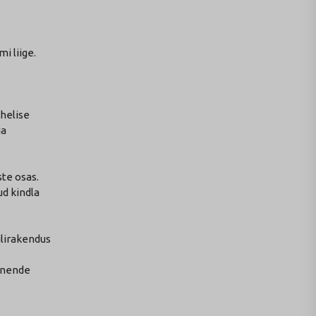
i liige.
ahelise
ja
te osas.
d kindla
ilirakendus
s nende