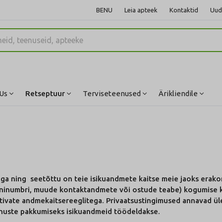
BENU
Leia apteek
Kontaktid
Uud
Us
Retseptuur
Terviseteenused
Ärikliendile
ga ning seetõttu on teie isikuandmete kaitse meie jaoks erako
efoninumbri, muude kontaktandmete või ostude teabe) kogumise 
tivate andmekaitsereeglitega. Privaatsustingimused annavad ül
enuste pakkumiseks isikuandmeid töödeldakse.