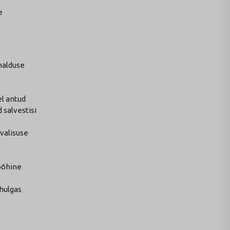
e
halduse
el antud
 salvestisi
rvalisuse
 põhine
hulgas