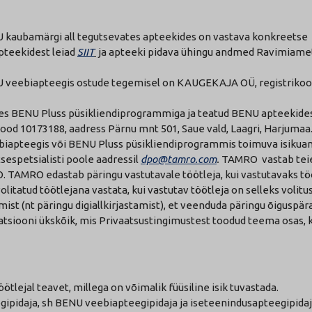
U kaubamärgi all tegutsevates apteekides on vastava konkreetse
pteekidest leiad
SIIT
ja apteeki pidava ühingu andmed Ravimiame
NU veebiapteegis ostude tegemisel on KAUGEKAJA OÜ, registriko
ses BENU Pluss püsikliendiprogrammiga ja teatud BENU apteekide
ood 10173188, aadress Pärnu mnt 501, Saue vald, Laagri, Harjumaa
eebiapteegis või BENU Pluss püsikliendiprogrammis toimuva isiku
espetsialisti poole aadressil
dpo@tamro.com
.
TAMRO vastab teie
O. TAMRO edastab päringu vastutavale töötleja, kui vastutavaks tö
tatud töötlejana vastata, kui vastutav töötleja on selleks volitu
ist (nt päringu digiallkirjastamist), et veenduda päringu õiguspär
atsiooni ükskõik, mis Privaatsustingimustest toodud teema osas, k
öötlejal teavet, millega on võimalik füüsiline isik tuvastada.
ipidaja, sh BENU veebiapteegipidaja ja iseteenindusapteegipidaj