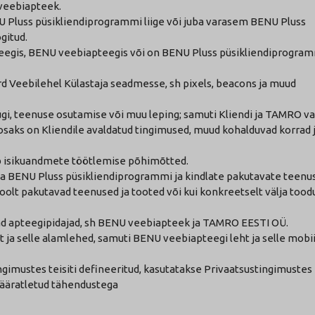
veebiapteek.
 Pluss püsikliendiprogrammi liige või juba varasem BENU Pluss
gitud.
apteegis, BENU veebiapteegis või on BENU Pluss püsikliendiprogramm
d Veebilehel Külastaja seadmesse, sh pixels, beacons ja muud
ügi, teenuse osutamise või muu leping; samuti Kliendi ja TAMRO v
saks on Kliendile avaldatud tingimused, muud kohalduvad korrad 
ab isikuandmete töötlemise põhimõtted.
a BENU Pluss püsikliendiprogrammi ja kindlate pakutavate teenus
lt pakutavad teenused ja tooted või kui konkreetselt välja toodu
vad apteegipidajad, sh BENU veebiapteek ja TAMRO EESTI OÜ.
t ja selle alamlehed, samuti BENU veebiapteegi leht ja selle mobi
gimustes teisiti defineeritud, kasutatakse Privaatsustingimuste
määratletud tähendustega