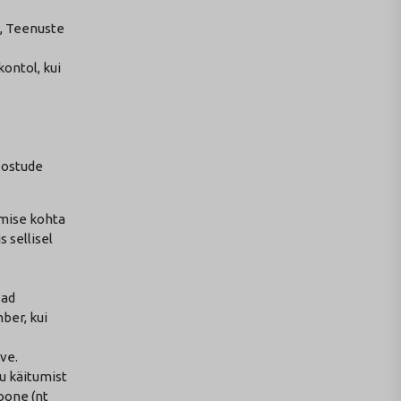
a, Teenuste
ontol, kui
 ostude
emise kohta
 sellisel
vad
ber, kui
ve.
ku käitumist
oone (nt