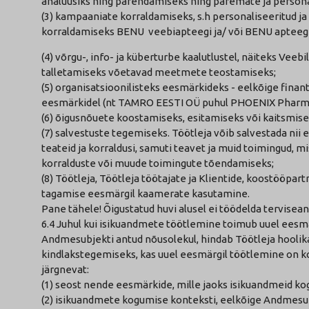
analüüsiks ning parendamiseks ning paremate ja perso
(3) kampaaniate korraldamiseks, s.h personaliseeritud 
korraldamiseks BENU veebiapteegi ja/ või BENU apteegi
(4) võrgu-, info- ja küberturbe kaalutlustel, näiteks Ve
talletamiseks võetavad meetmete teostamiseks;
(5) organisatsioonilisteks eesmärkideks - eelkõige fina
eesmärkidel (nt TAMRO EESTI OÜ puhul PHOENIX Pharma
(6) õigusnõuete koostamiseks, esitamiseks või kaitsmise
(7) salvestuste tegemiseks. Töötleja võib salvestada nii
teateid ja korraldusi, samuti teavet ja muid toimingud, m
korralduste või muude toimingute tõendamiseks;
(8) Töötleja, Töötleja töötajate ja Klientide, koostööpart
tagamise eesmärgil kaamerate kasutamine.
Pane tähele! Õigustatud huvi alusel ei töödelda tervisea
6.4 Juhul kui isikuandmete töötlemine toimub uuel eesmärg
Andmesubjekti antud nõusolekul, hindab Töötleja hoolikal
kindlakstegemiseks, kas uuel eesmärgil töötlemine on ko
järgnevat:
(1) seost nende eesmärkide, mille jaoks isikuandmeid ko
(2) isikuandmete kogumise konteksti, eelkõige Andmesubj