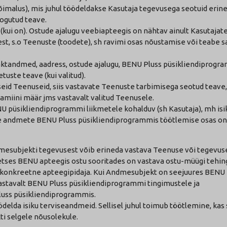
malus), mis juhul töödeldakse Kasutaja tegevusega seotuid erin
ogutud teave.
e (kui on). Ostude ajalugu veebiapteegis on nähtav ainult Kasutajat
t, s.o Teenuste (toodete), sh ravimi osas nõustamise või teabe 
ntaktandmed, aadress, ostude ajalugu, BENU Pluss püsikliendiprog
uste teave (kui valitud).
seid Teenuseid, siis vastavate Teenuste tarbimisega seotud teave,
miini määr jms vastavalt valitud Teenusele.
 püsikliendiprogrammi liikmetele kohalduv (sh Kasutaja), mh isik
e andmete BENU Pluss püsikliendiprogrammis töötlemise osas on
mesubjekti tegevusest võib erineda vastava Teenuse või tegevus
etses BENU apteegis ostu sooritades on vastava ostu-müügi tehi
v konkreetne apteegipidaja. Kui Andmesubjekt on seejuures BENU 
 vastavalt BENU Pluss püsikliendiprogrammi tingimustele ja
uss püsikliendiprogrammis.
delda isiku terviseandmeid. Sellisel juhul toimub töötlemine, kas
kti selgele nõusolekule.