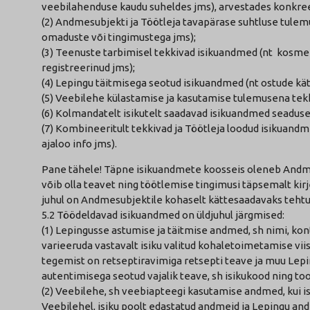
veebilahenduse kaudu suheldes jms), arvestades konkreet
(2) Andmesubjekti ja Töötleja tavapärase suhtluse tule
omaduste või tingimustega jms);
(3) Teenuste tarbimisel tekkivad isikuandmed (nt kosmeet
registreerinud jms);
(4) Lepingu täitmisega seotud isikuandmed (nt ostude 
(5) Veebilehe külastamise ja kasutamise tulemusena tek
(6) Kolmandatelt isikutelt saadavad isikuandmed seaduseg
(7) Kombineeritult tekkivad ja Töötleja loodud isikuandm
ajaloo info jms).
Pane tähele! Täpne isikuandmete koosseis oleneb Andme
võib olla teavet ning töötlemise tingimusi täpsemalt kir
juhul on Andmesubjektile kohaselt kättesaadavaks tehtud
5.2 Töödeldavad isikuandmed on üldjuhul järgmised:
(1) Lepingusse astumise ja täitmise andmed, sh nimi, ko
varieeruda vastavalt isiku valitud kohaletoimetamise vii
tegemist on retseptiravimiga retsepti teave ja muu Lepi
autentimisega seotud vajalik teave, sh isikukood ning to
(2) Veebilehe, sh veebiapteegi kasutamise andmed, kui isi
Veebilehel, isiku poolt edastatud andmeid ja Lepingu andm