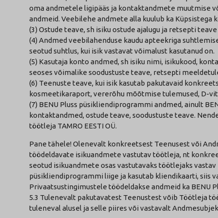
oma andmetele ligipääs ja kontaktandmete muutmise või
andmeid. Veebilehe andmete alla kuulub ka Küpsistega k
(3) Ostude teave, sh isiku ostude ajalugu ja retsepti teav
(4) Andmed veebilahenduse kaudu apteekriga suhtlemises
seotud suhtlus, kui isik vastavat võimalust kasutanud on.
(5) Kasutaja konto andmed, sh isiku nimi, isikukood, ko
seoses võimalike soodustuste teave, retsepti meeldetulet
(6) Teenuste teave, kui isik kasutab pakutavaid konkreet
kosmeetikaraport, vererõhu mõõtmise tulemused, D-vita
(7) BENU Pluss püsikliendiprogrammi andmed, ainult BENU
kontaktandmed, ostude teave, soodustuste teave. Nend
töötleja TAMRO EESTI OÜ.
Pane tähele! Olenevalt konkreetsest Teenusest või And
töödeldavate isikuandmete vastutav töötleja, nt konkre
seotud isikuandmete osas vastutavaks töötlejaks vasta
püsikliendiprogrammi liige ja kasutab kliendikaarti, siis
Privaatsustingimustele töödeldakse andmeid ka BENU Pl
5.3 Tulenevalt pakutavatest Teenustest võib Töötleja töö
tuleneval alusel ja selle piires või vastavalt Andmesubje