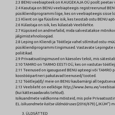
2.3 BENU veebiapteek on KAUGEKAJA OÜ poolt peetav 
2.4 Kasutaja on BENU veebiapteegis registreerunud BENU
püsikliendiprogrammi liige, kes on veebiapteegis sisse lo
2.5 Klient on iga füüsiline isik, kes teostab ostu BENU 
2.6 Külastaja on isik, kes külastab Veebilehte.
2.7 Küpsised on andmefailid, mida salvestatakse mõnikor
jälgimistehnoloogiad.
2.8 Leping on Kliendi ja Töötleja vahel sõlmitud ostu-mü
püsikliendiprogrammi tingimused. Vastavate Lepingute o
poliitikad.
2.9 Privaatsustingimused on käesolev tekst, mis sätest
2.10 TAMRO on TARMO EESTI OÜ, kes on vastutav töötlej
2.11 Teenused on igasugused BENU apteegi või TAMRO poo
koostööpartneri pakutavad teenused/ tooted.
2.12 Töötleja(d)/ meie on BENU kaubamärgi all tegutse
2.13 Veebileht on eelkõige
http://www.benu.ee/
veebisai
(kui kättesaadavaks tehtud).
Isikuandmete valdkonna mõisteid, mis pole Privaatsustin
EL
isikuandmete kaitse üldmääruses
(2016/679) („IKÜM“) 
ÜLDSÄTTED