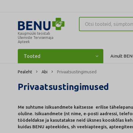
Kaugmüüki teostab
Ülemiste Tervisemaja
Apteek
Tooted
Ainult BEN
Pealeht
Abi
Privaatsustingimused
Privaatsustingimused
Me suhtume isikuandmete kaitsesse erilise tähelepanu
oluline. Isikuandmete (nt nime, e-posti aadressi, tel
töödeldakse ja kasutatakse neid üksnes kooskõlas keh
kuidas BENU apteekides, sh veebiapteegis, apteegite