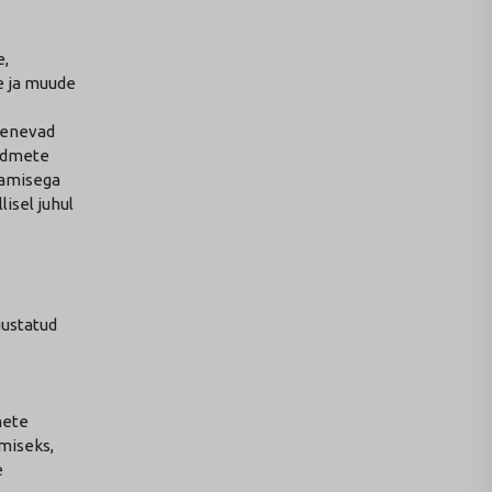
e,
e ja muude
ulenevad
andmete
damisega
isel juhul
gustatud
mete
miseks,
e