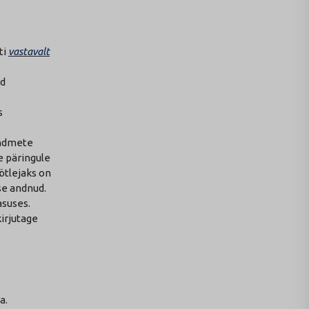
ti
vastavalt
od
s
.
andmete
 päringule
ötlejaks on
se andnud.
asuses.
irjutage
a.