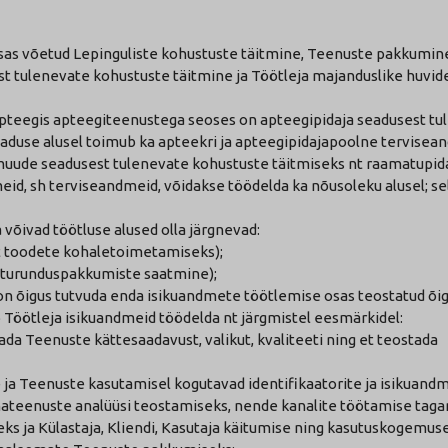
sas võetud Lepinguliste kohustuste täitmine, Teenuste pakkumin
 tulenevate kohustuste täitmine ja Töötleja majanduslike huvid
iapteegis apteegiteenustega seoses on apteegipidaja seadusest t
aduse alusel toimub ka apteekri ja apteegipidajapoolne tervise
 muude seadusest tulenevate kohustuste täitmiseks nt raamatupi
d, sh terviseandmeid, võidakse töödelda ka nõusoleku alusel; sell
 võivad töötluse alused olla järgnevad:
nt toodete kohaletoimetamiseks);
nt turunduspakkumiste saatmine);
 on õigus tutvuda enda isikuandmete töötlemise osas teostatud õi
b Töötleja isikuandmeid töödelda nt järgmistel eesmärkidel:
ada Teenuste kättesaadavust, valikut, kvaliteeti ning et teostada
 ja Teenuste kasutamisel kogutavad identifikaatorite ja isikuand
nnateenuste analüüsi teostamiseks, nende kanalite töötamise taga
s ja Külastaja, Kliendi, Kasutaja käitumise ning kasutuskogemus