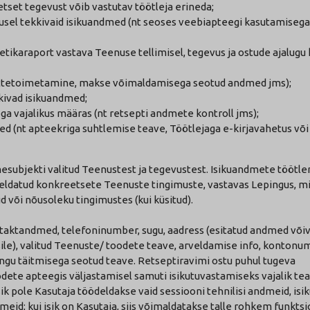
set tegevust võib vastutav töötleja erineda;
musel tekkivaid isikuandmed (nt seoses veebiapteegi kasutamiseg
ikaraport vastava Teenuse tellimisel, tegevus ja ostude ajalugu k
kättetoimetamine, makse võimaldamisega seotud andmed jms);
kivad isikuandmed;
a vajalikus määras (nt retsepti andmete kontroll jms);
ed (nt apteekriga suhtlemise teave, Töötlejaga e-kirjavahetus või
subjekti valitud Teenustest ja tegevustest. Isikuandmete töötl
jeldatud konkreetsete Teenuste tingimuste, vastavas Lepingus, mis
 või nõusoleku tingimustes (kui küsitud).
ntaktandmed, telefoninumber, sugu, aadress (esitatud andmed või
sile), valitud Teenuste/ toodete teave, arveldamise info, kontonum
ngu täitmisega seotud teave. Retseptiravimi ostu puhul tugeva
odete apteegis väljastamisel samuti isikutuvastamiseks vajalik tea
k pole Kasutaja töödeldakse vaid sessiooni tehnilisi andmeid, isi
eid; kui isik on Kasutaja, siis võimaldatakse talle rohkem funktsi