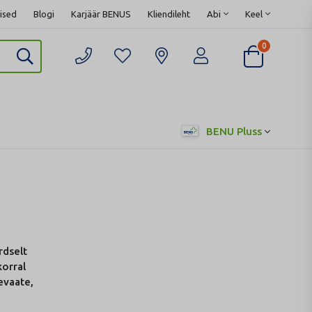
ised
Blogi
Karjäär BENUS
Kliendileht
Abi
Keel
0
BENU Pluss
rdselt
korral
evaate,