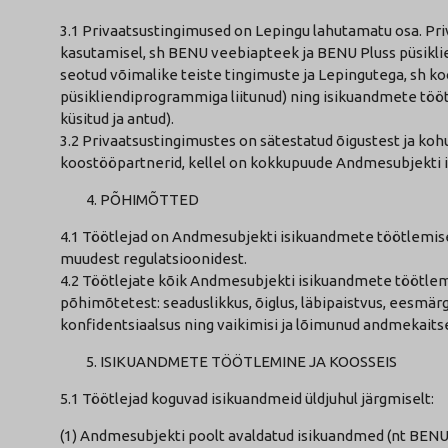
3.1 Privaatsustingimused on Lepingu lahutamatu osa. P
kasutamisel, sh BENU veebiapteek ja BENU Pluss püsikl
seotud võimalike teiste tingimuste ja Lepingutega, sh 
püsikliendiprogrammiga liitunud) ning isikuandmete töö
küsitud ja antud).
3.2 Privaatsustingimustes on sätestatud õigustest ja kohu
koostööpartnerid, kellel on kokkupuude Andmesubjekti
PÕHIMÕTTED
4.1 Töötlejad on Andmesubjekti isikuandmete töötlemisel
muudest regulatsioonidest.
4.2 Töötlejate kõik Andmesubjekti isikuandmete töötlem
põhimõtetest: seaduslikkus, õiglus, läbipaistvus, eesmärg
konfidentsiaalsus ning vaikimisi ja lõimunud andmekaits
ISIKUANDMETE TÖÖTLEMINE JA KOOSSEIS
5.1 Töötlejad koguvad isikuandmeid üldjuhul järgmiselt:
(1) Andmesubjekti poolt avaldatud isikuandmed (nt BENU 