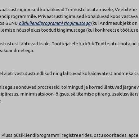
rivaatsustingimused kohalduvad Teenuste osutamisele, Veebilehe
iendiprogrammile. Privaatsustingimused kohalduvad koos vastava
koos BENU
püsikliendiprogrammi tingimustega
(kui Andmesubjekt on
tlemise nõusolekus toodud tingimustega (kui konkreetse töötluse
stustest lähtuvad lisaks Töötlejatele ka kõik Töötlejate töötajad 
 isikuandmetega.
 alati vastutustundlikud ning lähtuvad kohaldavatest andmekaits
isega seonduvad protsessid, toimingud ja korrad lähtuvad järgne
ipärasus, minimisatsioon, õigsus, säilitamise piirang, usaldusväärs
e.
Pluss püsikliendiprogrammi registreerides, ostu sooritades, apte