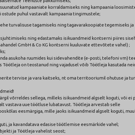
naalsemate Teenuste pakkumiseks;
ja suunatud kampaaniate korraldamiseks ning kampaania loosimist
 ostude puhul vastavalt kampaania tingimustele;
ebilehe turvalisuse tagamiseks ning tagavarakoopiate tegemiseks ja
ntsjuhtimiseks ning edastamaks isikuandmeid kontserni piires sise
handel GmbH & Co KG kontserni kuuluvate ettevõtete vahel) ;
ks;
 enda asukoha ruumides kui sidevahendite (e-posti, telefoni vm) te
is Töötleja on teostanud ning vajadusel võib Töötleja kasutada neid
nerite tervise ja vara kaitseks, nt oma territooriumil ohutuse ja tu
ndmeid!
il võrreldes sellega, milleks isikuandmeid algselt koguti, või ei
t vastava uue töötluse lubatavust. Töötleja arvestab selle
oskõlas eesmärgiga, mille jaoks isikuandmeid algselt koguti, muu
guti, ja kavandatava edasise töötlemise eesmärkide vahel;
ekti ja Töötleja vahelist seost;