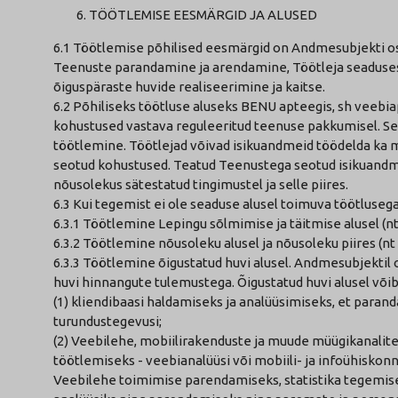
TÖÖTLEMISE EESMÄRGID JA ALUSED
6.1 Töötlemise põhilised eesmärgid on Andmesubjekti o
Teenuste parandamine ja arendamine, Töötleja seadusest
õiguspäraste huvide realiseerimine ja kaitse.
6.2 Põhiliseks töötluse aluseks BENU apteegis, sh veeb
kohustused vastava reguleeritud teenuse pakkumisel. Se
töötlemine. Töötlejad võivad isikuandmeid töödelda ka
seotud kohustused. Teatud Teenustega seotud isikuandmei
nõusolekus sätestatud tingimustel ja selle piires.
6.3 Kui tegemist ei ole seaduse alusel toimuva töötlusega
6.3.1 Töötlemine Lepingu sõlmimise ja täitmise alusel (
6.3.2 Töötlemine nõusoleku alusel ja nõusoleku piires (
6.3.3 Töötlemine õigustatud huvi alusel. Andmesubjektil
huvi hinnangute tulemustega. Õigustatud huvi alusel või
(1) kliendibaasi haldamiseks ja analüüsimiseks, et parand
turundustegevusi;
(2) Veebilehe, mobiilirakenduste ja muude müügikanalite
töötlemiseks - veebianalüüsi või mobiili- ja infoühisko
Veebilehe toimimise parendamiseks, statistika tegemisek