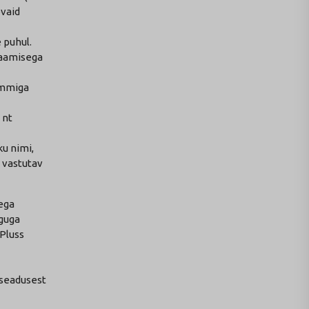
evaid
e puhul.
saamisega
rammiga
 nt
u nimi,
 vastutav
ega
nguga
Pluss
 seadusest