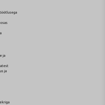
 töötlusega
 osas
ja
e ja
vatest
us ja
ekriga