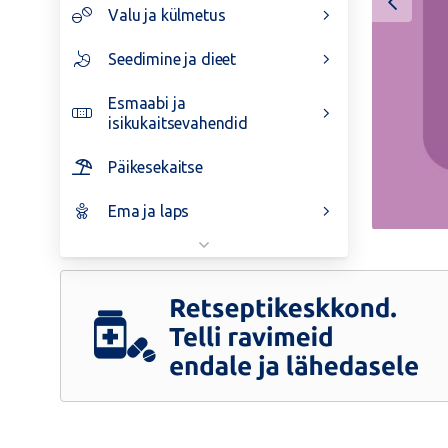
Valu ja külmetus
Seedimine ja dieet
Esmaabi ja
isikukaitsevahendid
Päikesekaitse
Ema ja laps
Ilunädal
40%
Retseptikeskkond.
Telli