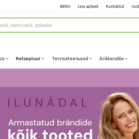
BENU
Leia apteek
Kontaktid
Uud
Us
Retseptuur
Terviseteenused
Ärikliendile