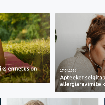
miks ennetus on
27.04.2026
Apteeker selgitab
allergiaravimite 
Apteeker
selgitab,
millised