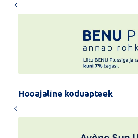
14.kitsas
vahebanner
1224x196
Hooajaline koduapteek
BENU
Pluss