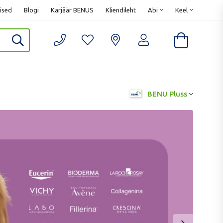
ised
Blogi
Karjäär BENUS
Kliendileht
Abi
Keel
BENU Pluss