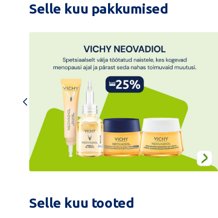
ravimeid
Selle kuu pakkumised
endale
ja
lähedasele
Vichy
Neovadiol
kuni
Selle kuu tooted
-25%