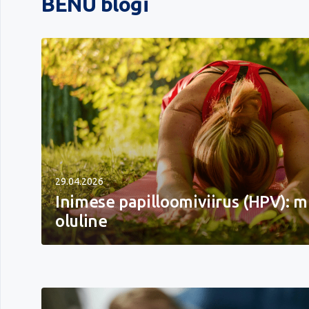
BENU blogi
29.04.2026
Inimese papilloomiviirus (HPV): 
oluline
Inimese
papilloomiviirus
(HPV):
miks