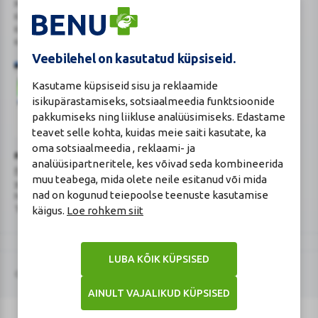
Reg.Nr.: 14910065
KMKR: EE102231405
Kehtiva tegevsloa nr 807
Kehtivusaeg: tähtajatu
Veebilehel on kasutatud küpsiseid.
Kasutame küpsiseid sisu ja reklaamide
isikupärastamiseks, sotsiaalmeedia funktsioonide
pakkumiseks ning liikluse analüüsimiseks. Edastame
teavet selle kohta, kuidas meie saiti kasutate, ka
Veterinaarravimi
Ravimimüügi
oma sotsiaalmeedia , reklaami- ja
õigust
õigust
Turvaline
Ravimiameti kontaktandmed
analüüsipartneritele, kes võivad seda kombineerida
tõendav
tõendav
ostukoht
Ravimite kaugmüüki pakkuvad apteegid
logo
logo
muu teabega, mida olete neile esitanud või mida
www.ravimiamet.ee
,
info@ravimiamet.ee
nad on kogunud teiepoolse teenuste kasutamise
Nooruse 1, 50411 Tartu
Telefon 737 4140
käigus.
Loe rohkem siit
LUBA KÕIK KÜPSISED
© 2026 BENU
AINULT VAJALIKUD KÜPSISED