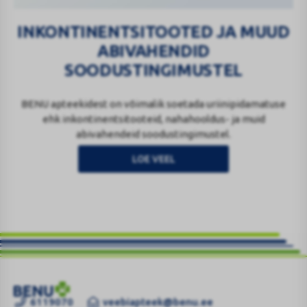
INKONTINENTSITOOTED JA MUUD
ABIVAHENDID
SOODUSTINGIMUSTEL
BENU apteekidest on võimalik soetada uriinipidamatuse
ehk inkontinentsitooteid, nahahooldus- ja muid
abivahendeid soodustingimustel.
LOE VEEL
6119070
veebiapteek@benu.ee
LISATEENUSED