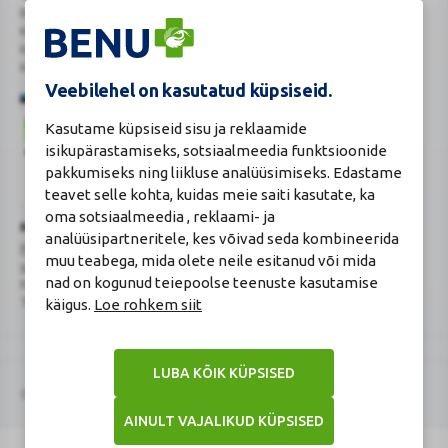
Reg.Nr.: 14910065
KMKR: EE102231405
Kehtiva tegevsloa nr 807
Kehtivusaeg: tähtajatu
Veebilehel on kasutatud küpsiseid.
Kasutame küpsiseid sisu ja reklaamide
isikupärastamiseks, sotsiaalmeedia funktsioonide
pakkumiseks ning liikluse analüüsimiseks. Edastame
teavet selle kohta, kuidas meie saiti kasutate, ka
Veterinaarravimi
Ravimimüügi
oma sotsiaalmeedia , reklaami- ja
õigust
õigust
Turvaline
Ravimiameti kontaktandmed
analüüsipartneritele, kes võivad seda kombineerida
tõendav
tõendav
ostukoht
Ravimite kaugmüüki pakkuvad apteegid
logo
logo
muu teabega, mida olete neile esitanud või mida
www.ravimiamet.ee
,
info@ravimiamet.ee
nad on kogunud teiepoolse teenuste kasutamise
Nooruse 1, 50411 Tartu
Telefon 737 4140
käigus.
Loe rohkem siit
LUBA KÕIK KÜPSISED
© 2026 BENU
AINULT VAJALIKUD KÜPSISED