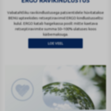
ERGO RAVIKINDLUSTUS
Vabatahtliku ravikindlustusega patsientidele hüvitatakse
BENU apteekides retseptiravimid ERGO kindlustusseltsi
kulul. ERGO katab haigekassa poolt mitte kaetava
retseptiravimite summa 50–100% ulatuses koos
käibemaksuga.
LOE VEEL