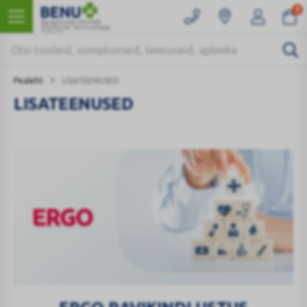
0
Kaugmüüki teostab
Ülemiste Tervisemaja
Apteek
Pealeht
LISATEENUSED
LISATEENUSED