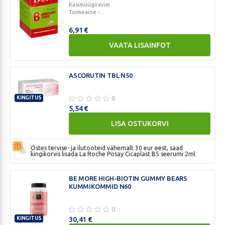
KIHISEV
Käsimüügiravim
Toimeaine -
TBL
tiamiin+nikotiinamiid+riboflaviin+kaltsiumpantotenaat+pü
SIDRUN
6,91
€
1G
VAATA LISAINFOT
APOVIT
N20
B-
KOMPLEKS
ASCORUTIN TBL N50
FORTE
ÕHUKE
0
KINGITUS
POLÜMEERKATTEGA
ASCORUTIN
5,54
€
TBL
TBL
LISA OSTUKORVI
15MG+60MG+15MG+30MG+15MG
N50
N50
Ostes tervise- ja ilutooteid vähemalt 30 eur eest, saad
kingikorvis lisada La Roche Posay Cicaplast B5 seerumi 2ml
BE MORE HIGH-BIOTIN GUMMY BEARS
KUMMIKOMMID N60
0
KINGITUS
30,41
€