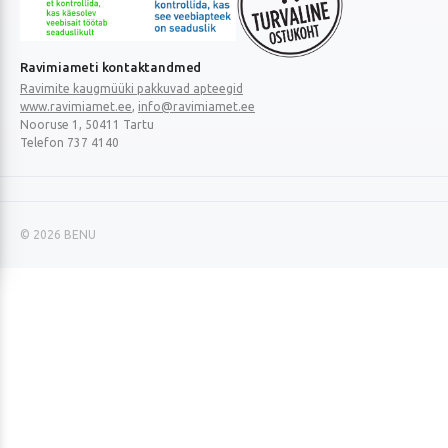
Veterinaarravimi
Ravimimüügi
õigust
õigust
Turvaline
Ravimiameti kontaktandmed
tõendav
tõendav
ostukoht
Ravimite kaugmüüki pakkuvad apteegid
logo
logo
www.ravimiamet.ee
,
info@ravimiamet.ee
Nooruse 1, 50411 Tartu
Telefon 737 4140
© 2026 BENU