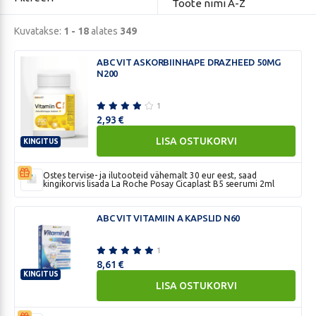
Toote nimi A-Z
Kuvatakse:
1 - 18
alates
349
ABC VIT ASKORBIINHAPE DRAZHEED 50MG
N200
1
2,93
€
LISA OSTUKORVI
KINGITUS
ABC
VIT
Ostes tervise- ja ilutooteid vähemalt 30 eur eest, saad
kingikorvis lisada La Roche Posay Cicaplast B5 seerumi 2ml
ASKORBIINHAPE
DRAZHEED
50MG
ABC VIT VITAMIIN A KAPSLID N60
N200
1
8,61
€
KINGITUS
LISA OSTUKORVI
ABC
VIT