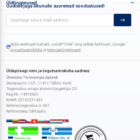
Üldtingimused
Uudiskirjaga liitunuile suuremad soodustused!
Seda veebisaiti kaitseb „reCAPTCHA“ ning sellele kehtivad „Google“
Google
privaatsuspoliitika
ja
teenusetingimused
.
reCAPTCHA
Üldapteegi nimi ja tegutsemiskoha aadress
Ülemiste Tervisemaja Apteek
Sepapaja tn 12/1, 11415 Tallinn, Eesti
Tegevusloa omaja ärinimi Kaugekaja OÜ
Reg.Nr.: 14910065
KMKR: EE102231405
Kehtiva tegevsloa nr 807
Kehtivusaeg: tähtajatu