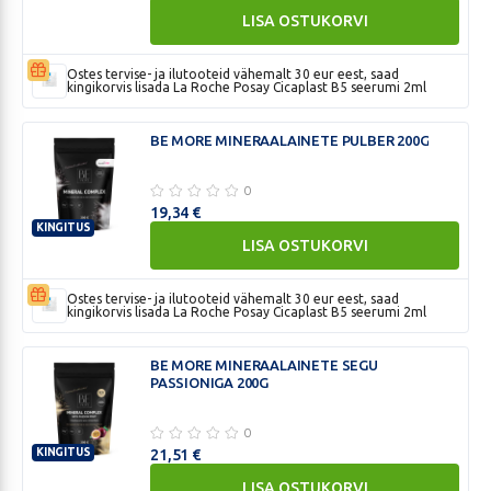
BE
LISA OSTUKORVI
MORE
HIGH-
Ostes tervise- ja ilutooteid vähemalt 30 eur eest, saad
BIOTIN
kingikorvis lisada La Roche Posay Cicaplast B5 seerumi 2ml
GUMMY
BEARS
BE MORE MINERAALAINETE PULBER 200G
KUMMIKOMMID
N60
0
19,34
€
KINGITUS
LISA OSTUKORVI
BE
MORE
MINERAALAINETE
Ostes tervise- ja ilutooteid vähemalt 30 eur eest, saad
kingikorvis lisada La Roche Posay Cicaplast B5 seerumi 2ml
PULBER
200G
BE MORE MINERAALAINETE SEGU
PASSIONIGA 200G
0
KINGITUS
21,51
€
BE
LISA OSTUKORVI