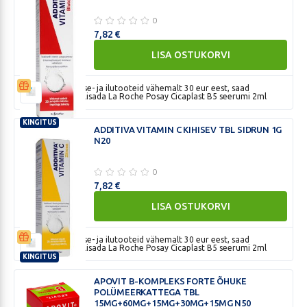
0
7,82
€
LISA OSTUKORVI
Ostes tervise- ja ilutooteid vähemalt 30 eur eest, saad
kingikorvis lisada La Roche Posay Cicaplast B5 seerumi 2ml
KINGITUS
ADDITIVA VITAMIN C KIHISEV TBL SIDRUN 1G
ADDITIVA
N20
VITAMIN
C
0
BLUTORANGE
7,82
€
KIHISEV
LISA OSTUKORVI
TBL.
1G
N20
Ostes tervise- ja ilutooteid vähemalt 30 eur eest, saad
kingikorvis lisada La Roche Posay Cicaplast B5 seerumi 2ml
KINGITUS
ADDITIVA
APOVIT B-KOMPLEKS FORTE ÕHUKE
VITAMIN
POLÜMEERKATTEGA TBL
C
15MG+60MG+15MG+30MG+15MG N50