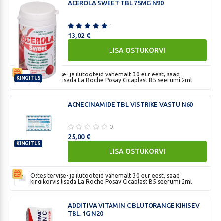
TBL
ACEROLA SWEET TBL 75MG N90
75MG
N250
1
13,02
€
LISA OSTUKORVI
Ostes tervise- ja ilutooteid vähemalt 30 eur eest, saad
KINGITUS
kingikorvis lisada La Roche Posay Cicaplast B5 seerumi 2ml
ACEROLA
SWEET
ACNECINAMIDE TBL VISTRIKE VASTU N60
TBL
75MG
0
N90
25,00
€
KINGITUS
LISA OSTUKORVI
ACNECINAMIDE
TBL
VISTRIKE
Ostes tervise- ja ilutooteid vähemalt 30 eur eest, saad
kingikorvis lisada La Roche Posay Cicaplast B5 seerumi 2ml
VASTU
N60
ADDITIVA VITAMIN C BLUTORANGE KIHISEV
TBL. 1G N20