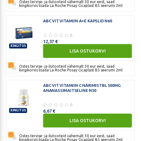
VITAMIIN
Ostes tervise- ja ilutooteid vähemalt 30 eur eest, saad
kingikorvis lisada La Roche Posay Cicaplast B5 seerumi 2ml
A
KAPSLID
ABC VIT VITAMIIN A+E KAPSLID N60
N60
0
12,37
€
KINGITUS
LISA OSTUKORVI
ABC
VIT
VITAMIIN
Ostes tervise- ja ilutooteid vähemalt 30 eur eest, saad
kingikorvis lisada La Roche Posay Cicaplast B5 seerumi 2ml
A+E
KAPSLID
ABC VIT VITAMIIN C NÄRIMISTBL 500MG
N60
ANANASSIMAITSELINE N50
0
KINGITUS
6,67
€
ABC
LISA OSTUKORVI
VIT
VITAMIIN
Ostes tervise- ja ilutooteid vähemalt 30 eur eest, saad
C
kingikorvis lisada La Roche Posay Cicaplast B5 seerumi 2ml