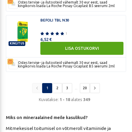
N100
Ostes tervise- ja ilutooteid vähemalt 30 eur eest, saad
kingikorvis lisada La Roche Posay Cicaplast B5 seerumi 2ml
BEFOLI TBL N30
1
6,52
€
KINGITUS
LISA OSTUKORVI
BEFOLI
TBL
N30
Ostes tervise- ja ilutooteid vähemalt 30 eur eest, saad
kingikorvis lisada La Roche Posay Cicaplast B5 seerumi 2ml
1
2
3
20
...
Kuvatakse:
1 - 18
alates
349
Miks on mineraalained meile kasulikud?
Mitmekesisel toitumisel on võtmeroll vitamiinide ja