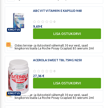
NÄRIMISTBL
500MG
ABC VIT VITAMIIN E KAPSLID N60
ANANASSIMAITSELINE
N50
0
9,69
€
KINGITUS
LISA OSTUKORVI
ABC
VIT
VITAMIIN
Ostes tervise- ja ilutooteid vähemalt 30 eur eest, saad
kingikorvis lisada La Roche Posay Cicaplast B5 seerumi 2ml
E
KAPSLID
ACEROLA SWEET TBL 75MG N250
N60
0
27,36
€
LISA OSTUKORVI
KINGITUS
Ostes tervise- ja ilutooteid vähemalt 30 eur eest, saad
ACEROLA
kingikorvis lisada La Roche Posay Cicaplast B5 seerumi 2ml
SWEET