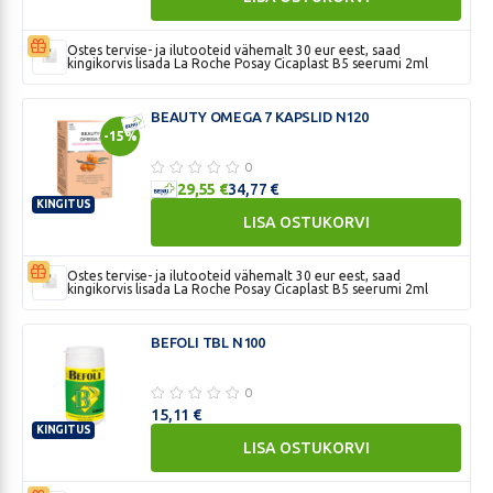
MORE
MINERAALAINETE
Ostes tervise- ja ilutooteid vähemalt 30 eur eest, saad
SEGU
kingikorvis lisada La Roche Posay Cicaplast B5 seerumi 2ml
PASSIONIGA
200G
BEAUTY OMEGA 7 KAPSLID N120
-15%
0
29,55
€
34,77
€
KINGITUS
LISA OSTUKORVI
BEAUTY
OMEGA
7
Ostes tervise- ja ilutooteid vähemalt 30 eur eest, saad
kingikorvis lisada La Roche Posay Cicaplast B5 seerumi 2ml
KAPSLID
N120
BEFOLI TBL N100
0
15,11
€
KINGITUS
LISA OSTUKORVI
BEFOLI
TBL