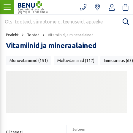
Kaugmüüki teostab
Ülemiste Tervisemaja
Apteek
Pealeht
Tooted
Vitamiinid ja mineraalained
Vitamiinid ja mineraalained
Monovitamiinid (151)
Multivitamiinid (117)
Immuunsus (63)
Sorteeri
Filtreeri