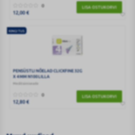
0
LISA OSTUKORVI
12,00
€
KINGITUS
PENSÜSTLI NÕELAD CLICKFINE 32G
X 4 MM N100 LILLA
Meditsiiniseade
0
LISA OSTUKORVI
12,80
€