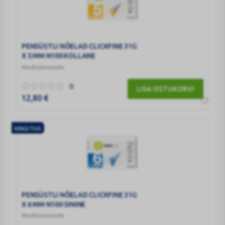
PENSÜSTLI NÕELAD CLICKFINE 31G
X 5 MM N100 KOLLANE
Meditsiiniseade
0
LISA OSTUKORVI
12,80
€
KINGITUS
PENSÜSTLI NÕELAD CLICKFINE 31G
X 6 MM N100 SININE
Meditsiiniseade