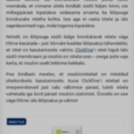
veenduda, et viimane oleks kindlalt süstli küljes kinni, siis
millegipärast kiputakse sedasama arvama ka klõpsuga
kinnituvate nõelte kohta. See aga ei vasta tõele ja üks
sagedasemaid vigu, mida tegema kiputakse.
Nimelt on klõpsuga süstli külge kinnitatavat nõela väga
lihtne kasutada – just kõrvale kuuldav klõpsatus tähendabki,
et nõel on kasutamiseks valmis.
Clickfine
’i nõel liigub läbi
süstli membraani ja insuliin on nõela sees – seega pole vaja
karta, et insuliin sealt lekkima hakkaks.
Pea kindlasti meeles, et insuliininõelad on mõeldud
ühekordseks kasutamiseks. Kuna Clickfine’i nõelad on
imepeenikesed just valu vältimise pärast, tuleb nõela
vahetada iga kord pärast insuliini süstimist. Õnneks on see
väga lihtne: üks klõpsatus ja valmis!
KINGITUS