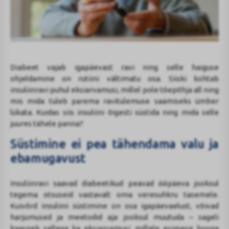
Diabeet vajab igapäevast ravi ning selle haiguse
ohjeldamine on rutiini vältimatu osa. Siiski kohtab
insuliinravi puhul eksiarvamusi, millel pole tõepõhja all ning
mis mida tuleb parema ravitulemuse saamiseks ümber
lükata. Kuidas siis insuliini õigesti süstida ning mida selle
juures tähele panna?
Süstimine ei pea tähendama valu ja
ebamugavust
Insuliinravi saavad diabeetikud peavad ööpäeva jooksul
tegema otsuseid vastavalt oma veresuhkru tasemele.
Kuivõrd insuliini süstimine on osa igapäevaelust, võivad
harjumused ja meetodid aja jooksul muutuda – sageli
kaasneb sellega ka eksiarvamusi, millele esimese hooga