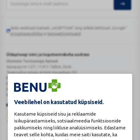
Seda veebisaiti kaitseb „reCAPTCHA“ ning sellele kehtivad „Google“
Google
privaatsuspoliitika
ja
teenusetingimused
.
reCAPTCHA
Üldapteegi nimi ja tegutsemiskoha aadress
Ülemiste Tervisemaja Apteek
Sepapaja tn 12/1, 11415 Tallinn, Eesti
Tegevusloa omaja ärinimi Kaugekaja OÜ
Reg.Nr.: 14910065
KMKR: EE102231405
Kehtiva tegevsloa nr 807
Kehtivusaeg: tähtajatu
Veebilehel on kasutatud küpsiseid.
Kasutame küpsiseid sisu ja reklaamide
isikupärastamiseks, sotsiaalmeedia funktsioonide
pakkumiseks ning liikluse analüüsimiseks. Edastame
teavet selle kohta, kuidas meie saiti kasutate, ka
Veterinaarravimi
Ravimimüügi