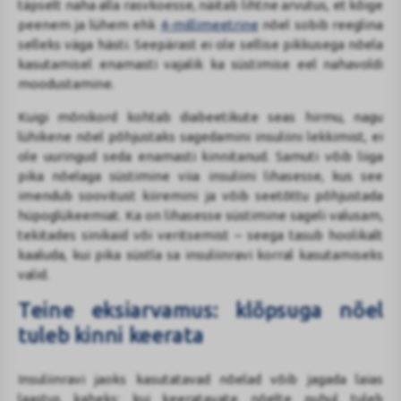
täpselt naha alla rasvkoesse, näitab lihtne arvutus, et kõige
peenem ja lühem ehk
4-millimeetrine
nõel sobib reeglina
selleks väga hästi. Seepärast ei ole sellise pikkusega nõela
kasutamisel enamasti vajalik ka süstimise eel nahavoldi
moodustamine.
Kuigi mõnikord kohtab diabeetikute seas hirmu, nagu
lühikene nõel põhjustaks sagedamini insuliini lekkimist, ei
ole uuringud seda enamasti kinnitanud. Samuti võib liiga
pika nõelaga süstimine viia insuliini lihasesse, kus see
imendub soovitust kiiremini ja võib seetõttu põhjustada
hüpoglükeemiat. Ka on lihasesse süstimine sageli valusam,
tekitades sinikaid või veritsemist – seega tasub hoolikalt
kaaluda, kui pika süstla sa insuliinravi korral kasutamiseks
valid.
Teine eksiarvamus: klõpsuga nõel
tuleb kinni keerata
Insuliinravi jaoks kasutatavad nõelad võib jagada laias
laastus kaheks: kui keeratavate nõelte puhul tuleb