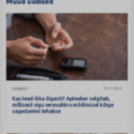
Muud uudised
Kas
19.11.2024
DIABEET
teed
ikka
Kas teed ikka õigesti? Apteeker selgitab,
õigesti?
milliseid vigu veresuhkru mõõtmisel kõige
Apteeker
sagedamini tehakse
selgitab,
milliseid
vigu