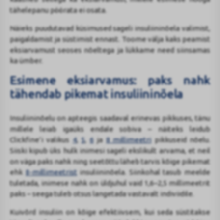
tähelepanu pöörata ei osata.
Näieks puudutavad küsimused sageli insuliininõela valimist,
paigaldamist ja süstimist ennast. Toome välja kaks peamist
eksiarvamust seoses nõeltega ja lükkame need siinsamas
ka ümber.
Esimene eksiarvamus: paks nahk
tähendab pikemat insuliininõela
Insuliininõelu on apteegis saadaval erinevas pikkuses, tänu
millele leiab igaüks endale sobiva – näiteks leidub
Clickfine’i valikus
4
,
5
,
6
ja
8 millimeetri
pikkuseid nõelu.
Siiski kipub üks hulk inimesi sageli ekslikult arvama, et neil
on väga paks nahk ning seetõttu läheb tarvis kõige pikemat
ehk
8-millimeetrist
insuliininõela. Siinkohal tasub meelde
tuletada, inimese nahk on üldjuhul vaid 1,6–2,5 millimeetrit
paks – seega tuleb otsus langetada vastavalt indiviidile.
Kuivõrd insuliin on kõige efektiivsem, kui seda süstitakse