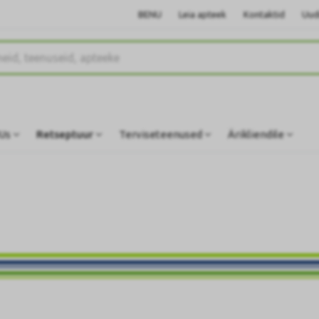
BENU
Leia apteek
Kontaktid
Uud
Us
Retseptuur
Terviseteenused
Ärikliendile