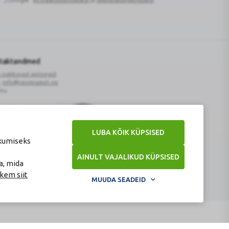
reCAPTCHA
ntaktandmed
i pakkuvad apteegid
,
info@ravimiamet.ee
rtu
LUBA KÕIK KÜPSISED
kkumiseks
Veterinaarravimi
AINULT VAJALIKUD KÜPSISED
õigust
Turvaline
a, mida
tõendav
ostukoht
kem siit
logo
MUUDA SEADEID