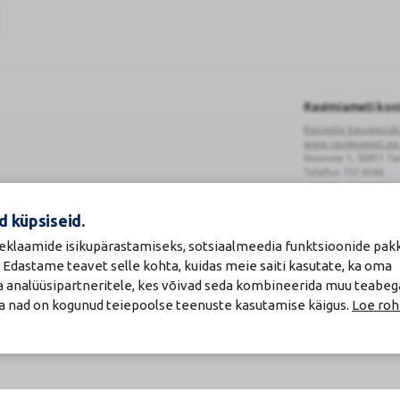
Ravimiameti ko
Ravimite kaugmüük
www.ravimiamet.ee
Nooruse 1, 50411 Ta
Telefon 737 4140
d küpsiseid.
 reklaamide isikupärastamiseks, sotsiaalmeedia funktsioonide pa
. Edastame teavet selle kohta, kuidas meie saiti kasutate, ka oma
Ravimimüügi
õigust
ja analüüsipartneritele, kes võivad seda kombineerida muu teabeg
tõendav
da nad on kogunud teiepoolse teenuste kasutamise käigus.
Loe roh
logo