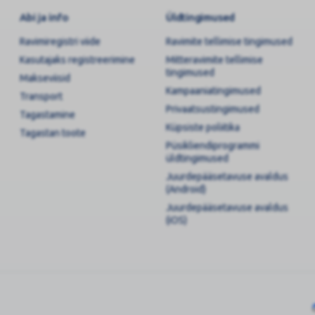
Abi ja info
Üldtingimused
Ravimiregistri viide
Ravimite tellimise tingimused
Kasutajaks registreerimine
Mitteravimite tellimise
tingimused
Makseviisid
Kampaaniatingimused
Transport
Privaatsustingimused
Tagastamine
Küpsiste poliitika
Tagastan toote
Püsikliendiprogrammi
üldtingimused
Juurdepääsetavuse avaldus
(Android)
Juurdepääsetavuse avaldus
(iOS)