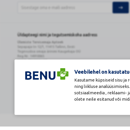
Üldapteegi nimi ja tegutsemiskoha aadress
Ülemiste Tervisemaja Apteek
Sepapaja tn 12/1, 11415 Tallinn, Eesti
Tegevusloa omaja ärinimi Kaugekaja OÜ
Reg.Nr.: 14910065
KMKR: EE102231405
Kehtiva tegevsloa nr 807
Kehtivusaeg: tähtajatu
Veebilehel on kasutatu
Kasutame küpsiseid sisu ja
ning liikluse analüüsimiseks
sotsiaalmeedia , reklaami- 
olete neile esitanud või mi
© 2026 BENU