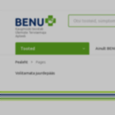
Kaugmüüki teostab
Ülemiste Tervisemaja
Apteek
Tooted
Ainult BEN
Pealeht
Pages
Volitamata juurdepääs