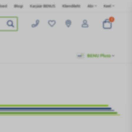
ised
Blogi
Karjäär BENUS
Kliendileht
Abi
Keel
0
BENU Pluss