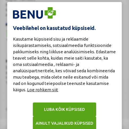
KMKR: EE102231405
Kehtiva tegevsloa nr 807
Kehtivusaeg: tähtajatu
Veebilehel on kasutatud küpsiseid.
Kasutame küpsiseid sisu ja reklaamide
isikupärastamiseks, sotsiaalmeedia funktsioonide
pakkumiseks ning liikluse analüüsimiseks. Edastame
Veterinaarravimi
Ravimimüügi
teavet selle kohta, kuidas meie saiti kasutate, ka
õigust
õigust
Turvaline
Ravimiameti kontaktandmed
oma sotsiaalmeedia , reklaami- ja
tõendav
tõendav
ostukoht
Ravimite kaugmüüki pakkuvad apteegid
logo
logo
analüüsipartneritele, kes võivad seda kombineerida
www.ravimiamet.ee
,
info@ravimiamet.ee
muu teabega, mida olete neile esitanud või mida
Nooruse 1, 50411 Tartu
Telefon 737 4140
nad on kogunud teiepoolse teenuste kasutamise
käigus.
Loe rohkem siit
LUBA KÕIK KÜPSISED
© 2026 BENU
AINULT VAJALIKUD KÜPSISED