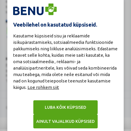
KMKR: EE102231405
Kehtiva tegevsloa nr 807
Kehtivusaeg: tähtajatu
Veebilehel on kasutatud küpsiseid.
Kasutame küpsiseid sisu ja reklaamide
isikupärastamiseks, sotsiaalmeedia funktsioonide
pakkumiseks ning liikluse analüüsimiseks. Edastame
Veterinaarravimi
Ravimimüügi
teavet selle kohta, kuidas meie saiti kasutate, ka
õigust
õigust
Turvaline
Ravimiameti kontaktandmed
oma sotsiaalmeedia , reklaami- ja
tõendav
tõendav
ostukoht
Ravimite kaugmüüki pakkuvad apteegid
analüüsipartneritele, kes võivad seda kombineerida
logo
logo
www.ravimiamet.ee
,
info@ravimiamet.ee
muu teabega, mida olete neile esitanud või mida
Nooruse 1, 50411 Tartu
nad on kogunud teiepoolse teenuste kasutamise
Telefon 737 4140
käigus.
Loe rohkem siit
LUBA KÕIK KÜPSISED
© 2026 BENU
AINULT VAJALIKUD KÜPSISED