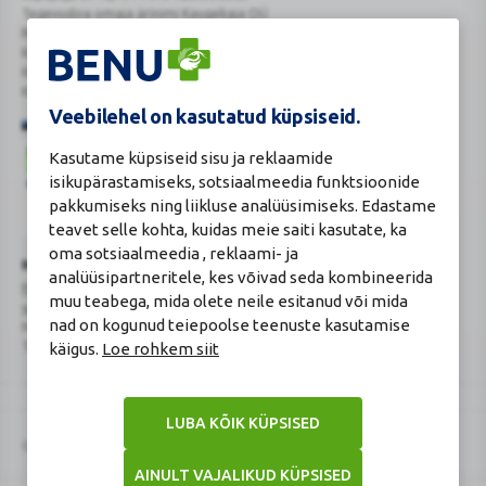
Tegevusloa omaja ärinimi Kaugekaja OÜ
Reg.Nr.: 14910065
KMKR: EE102231405
Kehtiva tegevsloa nr 807
Kehtivusaeg: tähtajatu
Veebilehel on kasutatud küpsiseid.
Kasutame küpsiseid sisu ja reklaamide
isikupärastamiseks, sotsiaalmeedia funktsioonide
pakkumiseks ning liikluse analüüsimiseks. Edastame
teavet selle kohta, kuidas meie saiti kasutate, ka
Veterinaarravimi
Ravimimüügi
oma sotsiaalmeedia , reklaami- ja
õigust
õigust
Turvaline
Ravimiameti kontaktandmed
analüüsipartneritele, kes võivad seda kombineerida
tõendav
tõendav
ostukoht
Ravimite kaugmüüki pakkuvad apteegid
logo
logo
muu teabega, mida olete neile esitanud või mida
www.ravimiamet.ee
,
info@ravimiamet.ee
nad on kogunud teiepoolse teenuste kasutamise
Nooruse 1, 50411 Tartu
Telefon 737 4140
käigus.
Loe rohkem siit
LUBA KÕIK KÜPSISED
© 2026 BENU
AINULT VAJALIKUD KÜPSISED