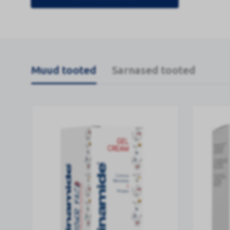
Muud tooted
Sarnased tooted