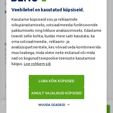
Kehtivusaeg: tähtajatu
Veebilehel on kasutatud küpsiseid.
Kasutame küpsiseid sisu ja reklaamide
isikupärastamiseks, sotsiaalmeedia funktsioonide
pakkumiseks ning liikluse analüüsimiseks. Edastame
teavet selle kohta, kuidas meie saiti kasutate, ka
Veterinaarravimi
Ravimimüügi
oma sotsiaalmeedia , reklaami- ja
õigust
õigust
Turvaline
Ravimiameti kontaktandmed
analüüsipartneritele, kes võivad seda kombineerida
tõendav
tõendav
ostukoht
Ravimite kaugmüüki pakkuvad apteegid
logo
logo
muu teabega, mida olete neile esitanud või mida
www.ravimiamet.ee
,
info@ravimiamet.ee
nad on kogunud teiepoolse teenuste kasutamise
Nooruse 1, 50411 Tartu
Telefon 737 4140
käigus.
Loe rohkem siit
LUBA KÕIK KÜPSISED
© 2026 BENU
AINULT VAJALIKUD KÜPSISED
MUUDA SEADEID
1
LISA OSTUKORVI