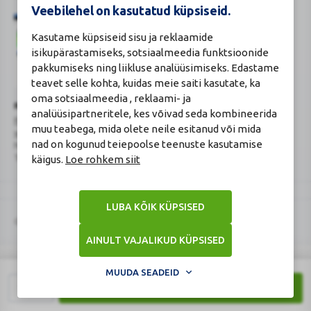
Veebilehel on kasutatud küpsiseid.
Kasutame küpsiseid sisu ja reklaamide
isikupärastamiseks, sotsiaalmeedia funktsioonide
pakkumiseks ning liikluse analüüsimiseks. Edastame
teavet selle kohta, kuidas meie saiti kasutate, ka
Veterinaarravimi
Ravimimüügi
oma sotsiaalmeedia , reklaami- ja
õigust
õigust
Turvaline
Ravimiameti kontaktandmed
analüüsipartneritele, kes võivad seda kombineerida
tõendav
tõendav
ostukoht
Ravimite kaugmüüki pakkuvad apteegid
muu teabega, mida olete neile esitanud või mida
logo
logo
www.ravimiamet.ee
,
info@ravimiamet.ee
nad on kogunud teiepoolse teenuste kasutamise
Nooruse 1, 50411 Tartu
käigus.
Loe rohkem siit
Telefon 737 4140
LUBA KÕIK KÜPSISED
© 2026 BENU
AINULT VAJALIKUD KÜPSISED
MUUDA SEADEID
1
LISA OSTUKORVI