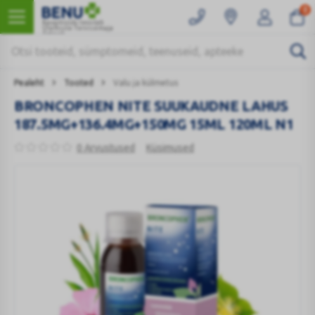
0
Kaugmüüki teostab
Ülemiste Tervisemaja
Apteek
Pealeht
Tooted
Valu ja külmetus
BRONCOPHEN NITE SUUKAUDNE LAHUS
187.5MG+136.4MG+150MG 15ML 120ML N1
0 Arvustused
Küsimused