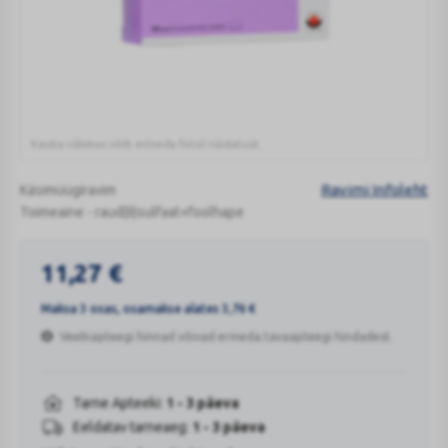
FERROLA
GASTRORESIST
TBL
Kauba välimus võib erineda fotol näidatust.
114MG+0.8MG
N100
Ravimi Infoleht
Käsimüügiravim
Toimeaine - raud(II)sulfaat+foolhape
11,27
€
Maksa 3 osas, osamakse alates
3,76
€
Veebiapteegi hinnad võivad erineda tavaapteegi hindadest.
Tarne Apteeki:
1 - 3 päeva
Eeldatav tarneaeg:
1 - 3 päeva