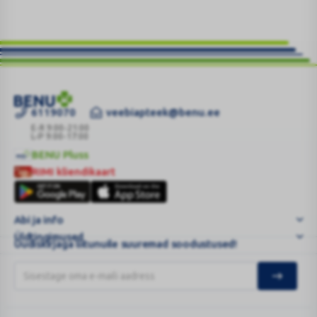
6119070
veebiapteek@benu.ee
FERROLA
GASTRORESIST
E-R 9:00-21:00
L-P 9:00-17:00
TBL
BENU Pluss
114MG+0.8MG
BENU
RIMI kliendikaart
N100
Pluss
RIMI
|
kliendikaart
BENU
Abi ja info
Vee
Üldtingimused
...
Uudiskirjaga liitunuile suuremad soodustused!