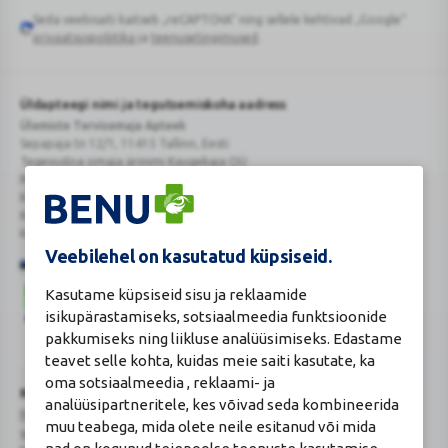
Seda veebisaiti kaitseb „reCAPTCHA“ ning sellele kehtivad „Google“
Google
privaatsuspoliitika
ja
teenusetingimused
.
reCAPTCHA
Üldapteegi nimi ja tegutsemiskoha aadress
Ülemiste Tervisemaja Apteek
Sepapaja tn 12/1, 11415 Tallinn, Eesti
Tegevusloa omaja ärinimi Kaugekaja OÜ
Reg.Nr.: 14910065
KMKR: EE102231405
Kehtiva tegevsloa nr 807
Kehtivusaeg: tähtajatu
Veebilehel on kasutatud küpsiseid.
Kasutame küpsiseid sisu ja reklaamide
isikupärastamiseks, sotsiaalmeedia funktsioonide
pakkumiseks ning liikluse analüüsimiseks. Edastame
teavet selle kohta, kuidas meie saiti kasutate, ka
Veterinaarravimi
Ravimimüügi
oma sotsiaalmeedia , reklaami- ja
õigust
õigust
Turvaline
Ravimiameti kontaktandmed
analüüsipartneritele, kes võivad seda kombineerida
tõendav
tõendav
ostukoht
Ravimite kaugmüüki pakkuvad apteegid
logo
logo
muu teabega, mida olete neile esitanud või mida
www.ravimiamet.ee
,
info@ravimiamet.ee