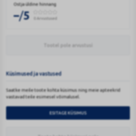
Ostja üldine hinnang
/
–
5
0 Arvustused
Tootel pole arvustusi
Küsimused ja vastused
Saatke meile toote kohta küsimus ning meie apteekrid
vastavad teile esimesel võimalusel.
ESITAGE KÜSIMUS