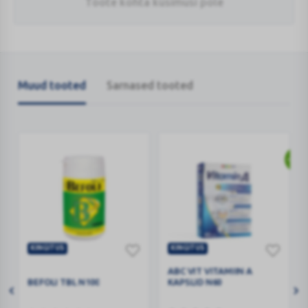
Toote kohta küsimusi pole
Muud tooted
Sarnased tooted
-30%
KINGITUS
KINGITUS
BEFOLI
ABC
ABC VIT VITAMIIN A
TBL
VIT
BEFOLI TBL N100
KAPSLID N60
N100
VITAMIIN
A