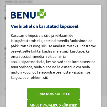
KMKR: EE102231405
Kehtiva tegevsloa nr 807
Kehtivusaeg: tähtajatu
Veebilehel on kasutatud küpsiseid.
Kasutame küpsiseid sisu ja reklaamide
isikupärastamiseks, sotsiaalmeedia funktsioonide
Veterinaarravimi
Ravimimüügi
pakkumiseks ning liikluse analüüsimiseks. Edastame
õigust
õigust
Turvaline
Ravimiameti kontaktandmed
teavet selle kohta, kuidas meie saiti kasutate, ka
tõendav
tõendav
ostukoht
Ravimite kaugmüüki pakkuvad apteegid
logo
logo
oma sotsiaalmeedia , reklaami- ja
www.ravimiamet.ee
,
info@ravimiamet.ee
analüüsipartneritele, kes võivad seda kombineerida
Nooruse 1, 50411 Tartu
Telefon 737 4140
muu teabega, mida olete neile esitanud või mida
nad on kogunud teiepoolse teenuste kasutamise
käigus.
Loe rohkem siit
© 2026 BENU
LUBA KÕIK KÜPSISED
AINULT VAJALIKUD KÜPSISED