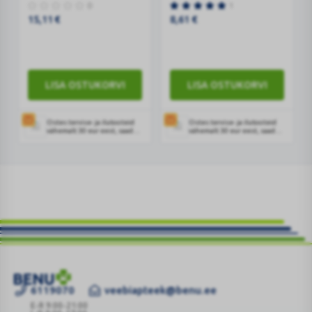
0
1
KAPSLID
15,11
€
8,61
€
N60
LISA OSTUKORVI
LISA OSTUKORVI
Ostes tervise- ja ilutooteid
Ostes tervise- ja ilutooteid
vähemalt 30 eur eest, saad
vähemalt 30 eur eest, saad
kingikorvis lisada La Roche
kingikorvis lisada La Roche
Posay Cicaplast B5 seerumi
Posay Cicaplast B5 seerumi
2ml
2ml
6119070
veebiapteek@benu.ee
ABC
VIT
E-R 9:00-21:00