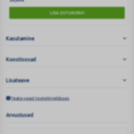
LISA OSTUKORVI
Kasutamine
Koostisosad
Lisateave
Teata veast tootekirjelduses
Arvustused