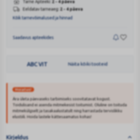
Tarne Apteeki:
2 - 4 päeva
Eeldatav tarneaeg:
2 - 4 päeva
Kõik tarnevõimalused ja hinnad
Saadavus apteekides
ABC VIT
Näita kõiki tooteid
Hoiatus!
Ära ületa päevaseks tarbimiseks soovitatavat kogust.
Toidulisand ei asenda mitmekesist toitumist. Oluline on toituda
mitmekülgselt ja tasakaalustatult ning harrastada tervislikku
elustiili. Hoida lastele kättesaamatus kohas!
Kirjeldus