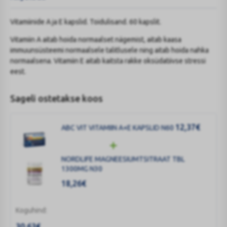
Vitamiinide A ja E kapslid. Toidulisand. 60 kapslit.
Vitamiin A aitab hoida normaalset nägemist, aitab kaasa
immuunsüsteemi normaalsele talitlusele ning aitab hoida nahka
normaalsena. Vitamiin E aitab kaitsta rakke oksüdatiivse stressi
eest.
Sageli ostetakse koos
12,37
€
ABC VIT VITAMIIN A+E KAPSLID N60
NORDLIFE MAGNEESIUMTSITRAAT TBL
1300MG N30
18,26
€
Koguhind:
30,63
€