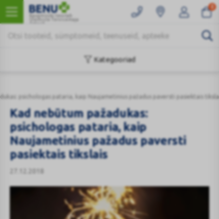
0
Kaugmüüki teostab
Ülemiste Tervisemaja
Apteek
Kategooriad
kas: psichologas pataria, kaip Naujametinius pažadus paversti pasiektais tiksla
Kad nebūtum pažadukas:
psichologas pataria, kaip
Naujametinius pažadus paversti
pasiektais tikslais
27.12.2018