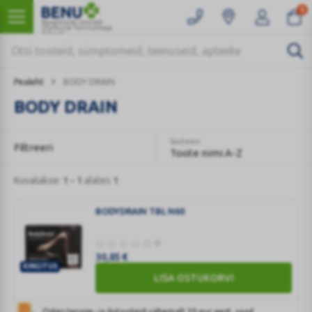
0
Kaugmüüki teostab
Ülemiste Tervisemaja
Apteek
Pealeht
BODY DRAIN
BODY DRAIN
Sorteeri
Filtreeri
Toote nimi A-Z
Kuvatakse:
1 - 1
alates
1
BODYDRAIN TBL N60
0
30,85
€
KINGITUS
LISA OSTUKORVI
BODYDRAIN
TBL
N60
Ostes tervise- ja ilutooteid vähemalt 30 eur eest, saad