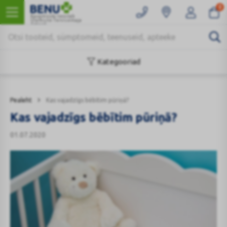
0
Kaugmüüki teostab
Ülemiste Tervisemaja
Apteek
Kategooriad
Pealeht
Kas vajadzīgs bēbītim pūriņā?
Kas vajadzīgs bēbītim pūriņā?
01.07.2020