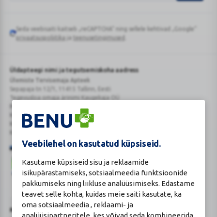
Seda veebisaiti kaitseb „reCAPTCHA“ ning sellele kehtivad „Google“
Google
privaatsuspoliitika
ja
teenusetingimused
.
reCAPTCHA
Üldapteegi nimi ja tegutsemiskoha aadress
Ülemiste Tervisemaja Apteek
Sepapaja tn 12/1, 11415 Tallinn, Eesti
Tegevusloa omaja ärinimi Kaugekaja OÜ
Reg.Nr.: 14910065
KMKR: EE102231405
Kehtiva tegevsloa nr 807
Kehtivusaeg: tähtajatu
Veebilehel on kasutatud küpsiseid.
Kasutame küpsiseid sisu ja reklaamide
isikupärastamiseks, sotsiaalmeedia funktsioonide
pakkumiseks ning liikluse analüüsimiseks. Edastame
teavet selle kohta, kuidas meie saiti kasutate, ka
Veterinaarravimi
Ravimimüügi
oma sotsiaalmeedia , reklaami- ja
õigust
õigust
Turvaline
Ravimiameti kontaktandmed
analüüsipartneritele, kes võivad seda kombineerida