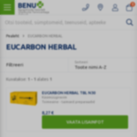
0
Kaugmüüki teostab
Ülemiste Tervisemaja
Apteek
Pealeht
EUCARBON HERBAL
EUCARBON HERBAL
Sorteeri
Filtreeri
Toote nimi A-Z
Kuvatakse:
1 - 1
alates
1
EUCARBON HERBAL TBL N30
Käsimüügiravim
Toimeaine - taimsed preparaadid
EUCARBON
8,27
€
HERBAL
VAATA LISAINFOT
TBL
N30