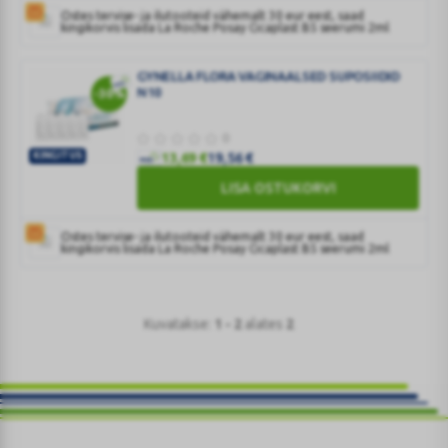
Ostes tervise- ja ilutooteid vähemalt 30 eur eest, saad
SUPOSIIDID
kingikorvis lisada La Roche Posay Cicaplast B5 seerumi 2ml
N10
GYNELLA FLORA VAGINAALSED SUPOSIIDID
N10
-30%
0
KINGITUS
13,69
€
19,56
€
GYNELLA
LISA OSTUKORVI
FLORA
VAGINAALSED
Ostes tervise- ja ilutooteid vähemalt 30 eur eest, saad
SUPOSIIDID
kingikorvis lisada La Roche Posay Cicaplast B5 seerumi 2ml
N10
Kuvatakse:
1 - 2
alates
2