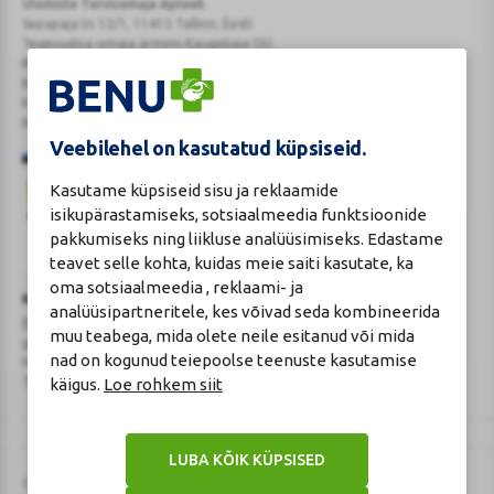
Ülemiste Tervisemaja Apteek
Sepapaja tn 12/1, 11415 Tallinn, Eesti
Tegevusloa omaja ärinimi Kaugekaja OÜ
Reg.Nr.: 14910065
KMKR: EE102231405
Kehtiva tegevsloa nr 807
Kehtivusaeg: tähtajatu
Veebilehel on kasutatud küpsiseid.
Kasutame küpsiseid sisu ja reklaamide
isikupärastamiseks, sotsiaalmeedia funktsioonide
pakkumiseks ning liikluse analüüsimiseks. Edastame
teavet selle kohta, kuidas meie saiti kasutate, ka
Veterinaarravimi
Ravimimüügi
oma sotsiaalmeedia , reklaami- ja
õigust
õigust
Turvaline
Ravimiameti kontaktandmed
analüüsipartneritele, kes võivad seda kombineerida
tõendav
tõendav
ostukoht
Ravimite kaugmüüki pakkuvad apteegid
muu teabega, mida olete neile esitanud või mida
logo
logo
www.ravimiamet.ee
,
info@ravimiamet.ee
nad on kogunud teiepoolse teenuste kasutamise
Nooruse 1, 50411 Tartu
Telefon 737 4140
käigus.
Loe rohkem siit
LUBA KÕIK KÜPSISED
© 2026 BENU