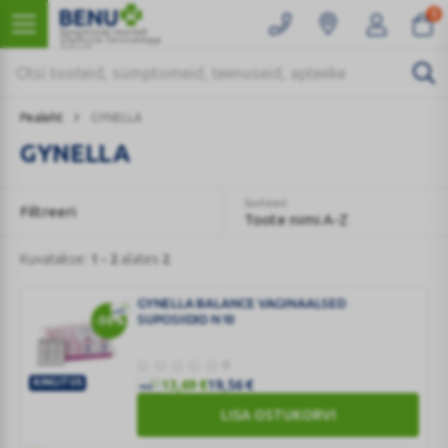
0
Kaugmüüki teostab
Ülemiste Tervisemaja
Apteek
Pealeht
GYNELLA
GYNELLA
Sorteeri
Filtreeri
Toote nimi A-Z
Kuvatakse:
1 - 2
alates
2
GYNELLA BALANCE VAGINAALSED
SUPOSIIDID N10
-30%
0
KINGITUS
13,69
€
19,56
€
GYNELLA
LISA OSTUKORVI
BALANCE
VAGINAALSED