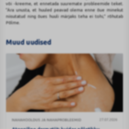
või -kreeme, et ennetada suuremate probleemide teket.
“Ära unusta, et huuled peavad olema enne õue minekut
niisutatud ning õues huuli märjaks teha ei tohi,” rõhutab
Põlme.
Muud uudised
Atoopiline
27.07.2026
NAHAHOOLDUS JA NAHAPROBLEEMID
dermatiit:
kuidas