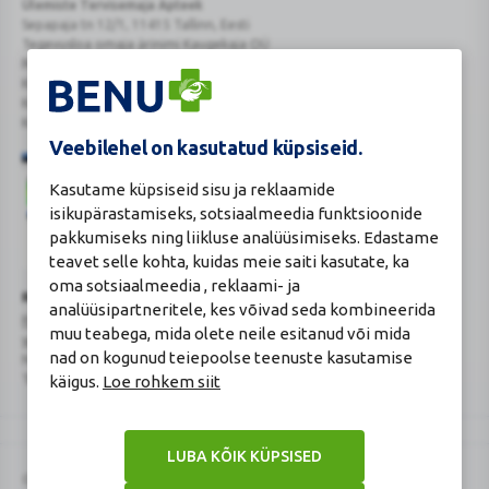
Ülemiste Tervisemaja Apteek
Sepapaja tn 12/1, 11415 Tallinn, Eesti
Tegevusloa omaja ärinimi Kaugekaja OÜ
Reg.Nr.: 14910065
KMKR: EE102231405
Kehtiva tegevsloa nr 807
Kehtivusaeg: tähtajatu
Veebilehel on kasutatud küpsiseid.
Kasutame küpsiseid sisu ja reklaamide
isikupärastamiseks, sotsiaalmeedia funktsioonide
pakkumiseks ning liikluse analüüsimiseks. Edastame
teavet selle kohta, kuidas meie saiti kasutate, ka
Veterinaarravimi
Ravimimüügi
oma sotsiaalmeedia , reklaami- ja
õigust
õigust
Turvaline
Ravimiameti kontaktandmed
analüüsipartneritele, kes võivad seda kombineerida
tõendav
tõendav
ostukoht
Ravimite kaugmüüki pakkuvad apteegid
muu teabega, mida olete neile esitanud või mida
logo
logo
www.ravimiamet.ee
,
info@ravimiamet.ee
nad on kogunud teiepoolse teenuste kasutamise
Nooruse 1, 50411 Tartu
Telefon 737 4140
käigus.
Loe rohkem siit
LUBA KÕIK KÜPSISED
© 2026 BENU