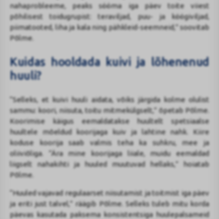
nahaprobleeme, peaks sööma iga päev toite viiest
põhilisest toidugrupist: teraviljad, puu- ja köögiviljad,
piimatooted, liha ja kala ning pähkleid-seemneid,” soovitab
Põlme.
Kuidas hooldada kuivi ja lõhenenud
huuli?
“Selleks, et kuivi huuli aidata, võiks järgida kolme olulist
sammu: koori, niisuta, toitu mitmekülgselt,” õpetab Põlme.
Koorimise käigus eemaldatakse huultelt spetsiaalse
huultele mõeldud koorijaga kuiv ja lahtine nahk. Kiire
koduse koorija saab valmis teha ka suhkru, mee ja
oliiviõliga. “Ära mine koorijaga liiale, muidu eemaldad
liigselt nahakihti ja huuled muutuvad hellaks,” hoiatab
Põlme.
“Huuled vajavad regulaarset niisutamist ja toitmist iga päev
ja eriti just talvel,” räägib Põlme. Selleks tuleb mitu korda
päevas kasutada paksema konsistentsiga huulepalsameid