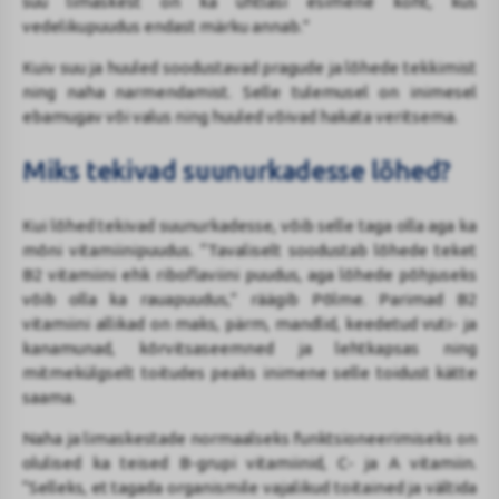
suu limaskest on ka ühtlasi esimene koht, kus
vedelikupuudus endast märku annab.”
Kuiv suu ja huuled soodustavad pragude ja lõhede tekkimist
ning naha narmendamist. Selle tulemusel on inimesel
ebamugav või valus ning huuled võivad hakata veritsema.
Miks tekivad suunurkadesse lõhed?
Kui lõhed tekivad suunurkadesse, võib selle taga olla aga ka
mõni vitamiinipuudus. “Tavaliselt soodustab lõhede teket
B2 vitamiini ehk riboflaviini puudus, aga lõhede põhjuseks
võib olla ka rauapuudus,” räägib Põlme. Parimad B2
vitamiini allikad on maks, pärm, mandlid, keedetud vuti- ja
kanamunad, kõrvitsaseemned ja lehtkapsas ning
mitmekülgselt toitudes peaks inimene selle toidust kätte
saama.
Naha ja limaskestade normaalseks funktsioneerimiseks on
olulised ka teised B-grupi vitamiinid, C- ja A vitamiin.
“Selleks, et tagada organismile vajalikud toitained ja vältida