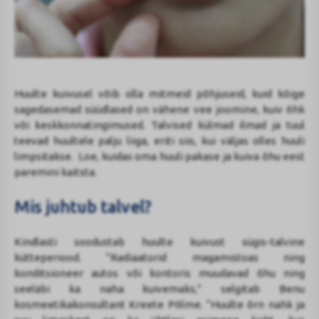
Huulte kuivusel võib olla mitmeid põhjuseid, kuid kõige
sagedasemad süüdlased on vähene vee joomine, kuiv õhk
või keskkonnatingimused. Talvised külmad ilmad ja tuul
teevad huultele palju liiga, eriti siis, kui väljas olles huuli
limpsitakse. Loe, kuidas oma huuli pakase ja kuiva õhu eest
paremini kaitsta.
Mis juhtub talvel?
Kindlasti soodustab huulte kuivust sügis-talvine
kütteperiood. “Radiaatorid magamistoas ning
konditsioneer autos või kontoris muudavad õhu ning
seeläbi ka naha kuivemaks,” selgitab Benu
kosmeetikakonsultant Kreete Põlme. “Huulte õrn nahk ja