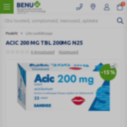
0
Kaugmüüki teostab
Ülemiste Tervisemaja
Apteek
Pealeht
Liitu uudiskirjaga
ACIC 200 MG TBL 200MG N25
0 Arvustused
Küsimused
-15
%
ACIC
200