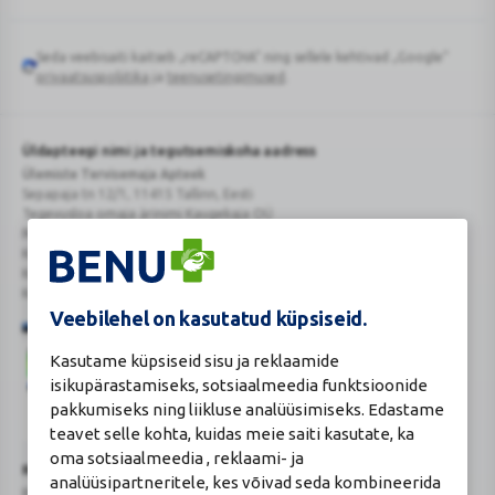
Seda veebisaiti kaitseb „reCAPTCHA“ ning sellele kehtivad „Google“
Google
privaatsuspoliitika
ja
teenusetingimused
.
reCAPTCHA
Üldapteegi nimi ja tegutsemiskoha aadress
Ülemiste Tervisemaja Apteek
Sepapaja tn 12/1, 11415 Tallinn, Eesti
Tegevusloa omaja ärinimi Kaugekaja OÜ
Reg.Nr.: 14910065
KMKR: EE102231405
Kehtiva tegevsloa nr 807
Kehtivusaeg: tähtajatu
Veebilehel on kasutatud küpsiseid.
Kasutame küpsiseid sisu ja reklaamide
isikupärastamiseks, sotsiaalmeedia funktsioonide
pakkumiseks ning liikluse analüüsimiseks. Edastame
teavet selle kohta, kuidas meie saiti kasutate, ka
Veterinaarravimi
Ravimimüügi
oma sotsiaalmeedia , reklaami- ja
õigust
õigust
Turvaline
Ravimiameti kontaktandmed
analüüsipartneritele, kes võivad seda kombineerida
tõendav
tõendav
ostukoht
Ravimite kaugmüüki pakkuvad apteegid