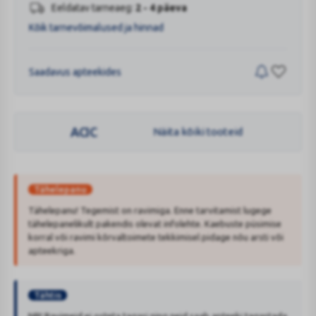
Eeldatav tarneaeg:
2 - 4 päeva
Kõik tarnevõimalused ja hinnad
Saadavus apteekides
ACIC
Näita kõiki tooteid
Tähelepanu
Tähelepanu! Tegemist on ravimiga. Enne tarvitamist lugege
tähelepanelikult pakendis olevat infolehte. Kaebuste püsimise
korral või ravimi kõrvaltoimete tekkimisel pidage nõu arsti või
apteekriga.
Tähtis