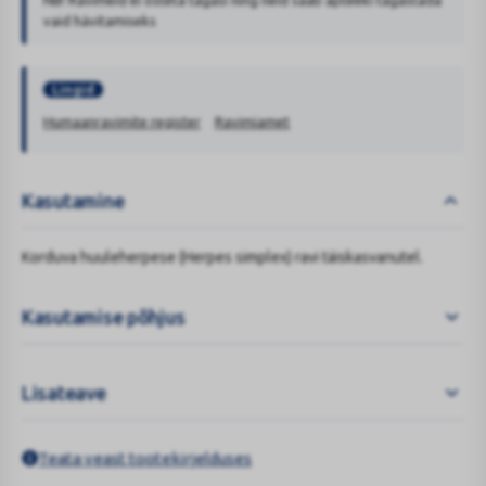
NB! Ravimeid ei osteta tagasi ning neid saab apteeki tagastada
vaid hävitamiseks
Lingid
Humaanravimite register
Ravimiamet
Kasutamine
Korduva huuleherpese (Herpes simplex) ravi täiskasvanutel.
Kasutamise põhjus
Lisateave
Teata veast tootekirjelduses