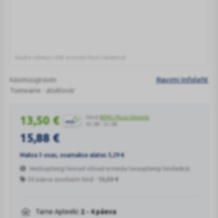
MG
TBL
200MG
N25
Kauba välimus võib erineda fotol näidatust.
Ravimi Infoleht
Käsimüügiravim
Toimeaine - atsikloviir
13,50
€
Hind
BENU Pluss liikmele
01.08 - 31.08
15,88
€
Maksa 3 osas, osamakse alates
5,29
€
Veebiapteegi hinnad võivad erineda tavaapteegi hindadest.
30 päeva soodsaim hind -
13,50
€
Tarne Apteeki:
2 - 4 päeva