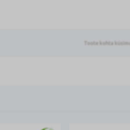
Toote kohta küsimu