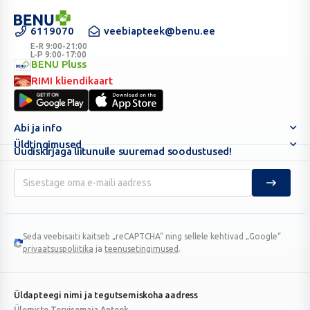
6119070
veebiapteek@benu.ee
BENU
Veebiapteek
E-R 9:00-21:00
L-P 9:00-17:00
BENU Pluss
BENU
RIMI kliendikaart
Pluss
RIMI
kliendikaart
Abi ja info
Üldtingimused
Uudiskirjaga liitunuile suuremad soodustused!
Seda veebisaiti kaitseb „reCAPTCHA“ ning sellele kehtivad „Google“
Google
privaatsuspoliitika
ja
teenusetingimused
.
reCAPTCHA
Üldapteegi nimi ja tegutsemiskoha aadress
Ülemiste Tervisemaja Apteek