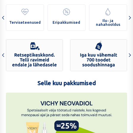
40%
Ilu- ja
Terviseteenused
Eripakkumised
nahahooldus
Retseptikeskkond.
Iga
Telli
kuu
Selle kuu pakkumised
ravimeid
vähemalt
endale
700
ja
toodet
lähedasele
soodushinnaga