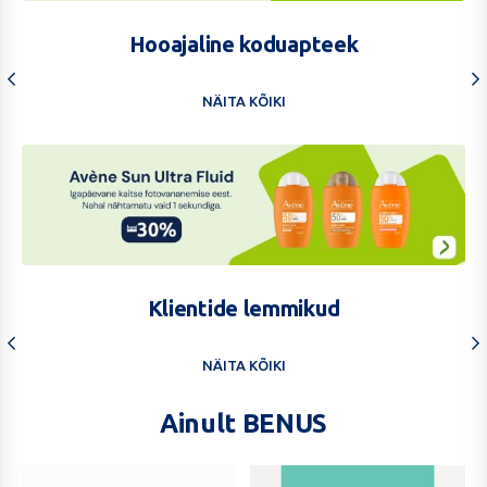
14.kitsas
vahebanner
Hooajaline koduapteek
1224x196
BENU
NÄITA KÕIKI
Pluss
Avene
Sun
Klientide lemmikud
Ultra
Fluid
NÄITA KÕIKI
kuni
-30%
Ainult BENUS