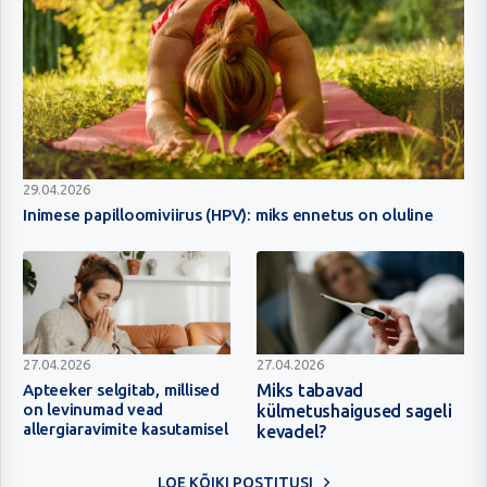
Inimese
29.04.2026
papilloomiviirus
Inimese papilloomiviirus (HPV): miks ennetus on oluline
(HPV):
miks
ennetus
on
oluline
Apteeker
Miks
27.04.2026
27.04.2026
selgitab,
tabavad
Apteeker selgitab, millised
Miks tabavad
on levinumad vead
külmetushaigused sageli
millised
külmetushaigused
allergiaravimite kasutamisel
kevadel?
on
sageli
levinumad
kevadel?
LOE KÕIKI POSTITUSI
vead