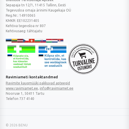
Sepapaja tn 12/1, 11415 Tallinn, Eesti
Tegevusloa omaja ärinimi Kaugekaja OÜ
Reg.Nr.: 14910065
KMKR: EE102231405
Kehtiva tegevsloa nr 807
Kehtivusaeg: tähtajatu
Veterinaarravimi
Ravimimüügi
õigust
õigust
Turvaline
Ravimiameti kontaktandmed
tõendav
tõendav
ostukoht
Ravimite kaugmüüki pakkuvad apteegid
logo
logo
www.ravimiamet.ee
,
info@ravimiamet.ee
Nooruse 1, 50411 Tartu
Telefon 737 4140
© 2026 BENU