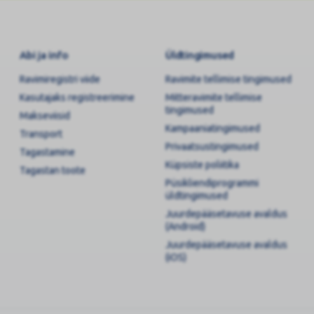
Abi ja info
Üldtingimused
Ravimiregistri viide
Ravimite tellimise tingimused
Kasutajaks registreerimine
Mitteravimite tellimise
tingimused
Makseviisid
Kampaaniatingimused
Transport
Privaatsustingimused
Tagastamine
Küpsiste poliitika
Tagastan toote
Püsikliendiprogrammi
üldtingimused
Juurdepääsetavuse avaldus
(Android)
Juurdepääsetavuse avaldus
(iOS)