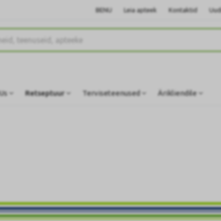
BENU
Leia apteek
Kontaktid
Uud
Us
Retseptuur
Terviseteenused
Ärikliendile