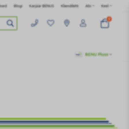
ised
Blogi
Karjäär BENUS
Kliendileht
Abi
Keel
0
BENU Pluss