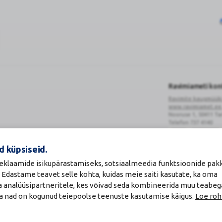
Ravimiameti ko
Ravimite kaugmüük
www.ravimiamet.ee
Nooruse 1, 50411 Ta
Telefon 737 4140
d küpsiseid.
 reklaamide isikupärastamiseks, sotsiaalmeedia funktsioonide pa
. Edastame teavet selle kohta, kuidas meie saiti kasutate, ka oma
Ravimimüügi
õigust
ja analüüsipartneritele, kes võivad seda kombineerida muu teabeg
tõendav
da nad on kogunud teiepoolse teenuste kasutamise käigus.
Loe roh
logo