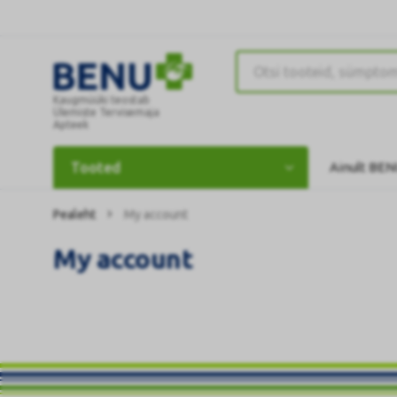
Kaugmüüki teostab
Ülemiste Tervisemaja
Apteek
Tooted
Ainult BEN
Pealeht
My account
My account