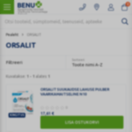
0
Kaugmüüki teostab
Ülemiste Tervisemaja
Apteek
Pealeht
ORSALIT
ORSALIT
Sorteeri
Filtreeri
Toote nimi A-Z
Kuvatakse:
1 - 1
alates
1
ORSALIT SUUKAUDSE LAHUSE PULBER
VAARIKAMAITSELINE N10
0
17,61
€
KINGITUS
ORSALIT
LISA OSTUKORVI
SUUKAUDSE