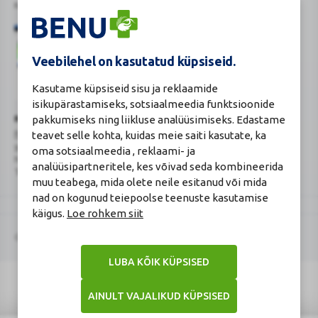
Kehtivusaeg: tähtajatu
Veebilehel on kasutatud küpsiseid.
Kasutame küpsiseid sisu ja reklaamide
isikupärastamiseks, sotsiaalmeedia funktsioonide
Veterinaarravimi
Ravimimüügi
õigust
õigust
Turvaline
pakkumiseks ning liikluse analüüsimiseks. Edastame
Ravimiameti kontaktandmed
tõendav
tõendav
ostukoht
teavet selle kohta, kuidas meie saiti kasutate, ka
Ravimite kaugmüüki pakkuvad apteegid
logo
logo
www.ravimiamet.ee
,
info@ravimiamet.ee
oma sotsiaalmeedia , reklaami- ja
Nooruse 1, 50411 Tartu
analüüsipartneritele, kes võivad seda kombineerida
Telefon 737 4140
muu teabega, mida olete neile esitanud või mida
nad on kogunud teiepoolse teenuste kasutamise
käigus.
Loe rohkem siit
© 2026 BENU
LUBA KÕIK KÜPSISED
AINULT VAJALIKUD KÜPSISED