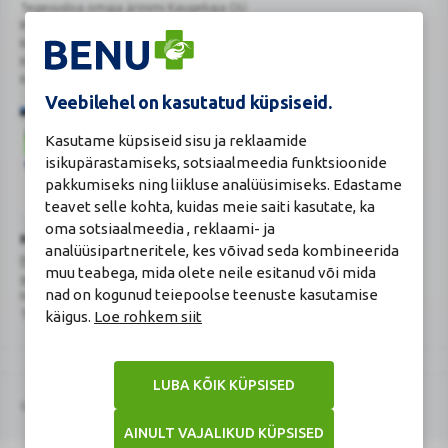
Tegevusloa omaja ärinimi Kaugekaja OÜ
Reg.Nr.: 14910065
KMKR: EE102231405
Kehtiva tegevsloa nr 807
Kehtivusaeg: tähtajatu
Veebilehel on kasutatud küpsiseid.
Kasutame küpsiseid sisu ja reklaamide
isikupärastamiseks, sotsiaalmeedia funktsioonide
pakkumiseks ning liikluse analüüsimiseks. Edastame
teavet selle kohta, kuidas meie saiti kasutate, ka
Veterinaarravimi
Ravimimüügi
oma sotsiaalmeedia , reklaami- ja
õigust
õigust
Turvaline
Ravimiameti kontaktandmed
analüüsipartneritele, kes võivad seda kombineerida
tõendav
tõendav
ostukoht
Ravimite kaugmüüki pakkuvad apteegid
muu teabega, mida olete neile esitanud või mida
logo
logo
www.ravimiamet.ee
,
info@ravimiamet.ee
nad on kogunud teiepoolse teenuste kasutamise
Nooruse 1, 50411 Tartu
käigus.
Loe rohkem siit
Telefon 737 4140
LUBA KÕIK KÜPSISED
© 2026 BENU
AINULT VAJALIKUD KÜPSISED