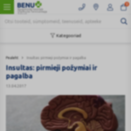
0
Kaugmüüki teostab
Ülemiste Tervisemaja
Apteek
Kategooriad
Pealeht
Insultas: pirmieji požymiai ir pagalba
Insultas: pirmieji požymiai ir
pagalba
13.04.2017