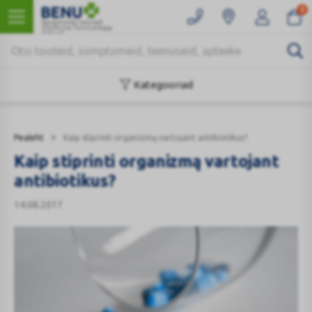
0
Kaugmüüki teostab
Ülemiste Tervisemaja
Apteek
Kategooriad
Pealeht
Kaip stiprinti organizmą vartojant antibiotikus?
Kaip stiprinti organizmą vartojant
antibiotikus?
14.08.2017