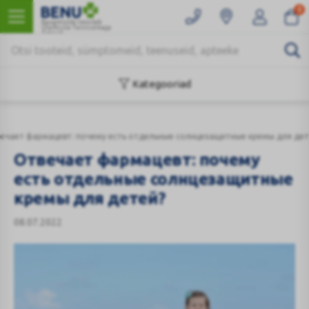
0
Kaugmüüki teostab
Ülemiste Tervisemaja
Apteek
Kategooriad
ечает фармацевт: почему есть отдельные солнцезащитные кремы для дет
Отвечает фармацевт: почему
есть отдельные солнцезащитные
кремы для детей?
08.07.2022