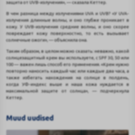
защита от UVB-излучения», — сказала Кеттер.
В чем разница между излучениями UVA и UVB? «У UVA-
излучения длинные волны, и оно глубже проникает в
кожу. У UVB-излучения средние волны, и оно скорее
повреждает кожу поверхностно, то есть вызывает
солнечные ожоги», — объяснила она.
Таким образом, в целом можно сказать: неважно, какой
солнцезащитный крем вы используете, с SPF 30, 50 или
100 — важен лишь способ его применения. «Крем нужно
повторно наносить каждый час или каждые два часа, а
также избегать нахождения на солнце в полдень,
когда УФ-индекс выше и наша кожа нуждается в
максимальной защите от солнца», — подчеркнула
Кеттер.
Muud uudised