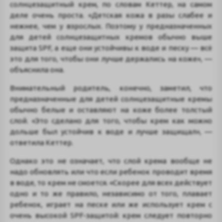
солнцезащитный крем, по словам Кеттер, на самом
деле очень проста. «Детская кожа в разы слабее и
нежнее, чем у взрослых. Поэтому у предназначенных
для детей солнцезащитных кремов обычно выше
защита SPF, а еще они устойчивы к воде и песку — всё
это для того, чтобы они лучше держались на коже», —
объяснила она.
Внимательный родитель, конечно, заметил, что
предназначенные для детей солнцезащитные кремы
обычно белые и оставляют на коже более толстый
слой. «Это сделано для того, чтобы крем как можно
дольше был устойчив к воде и лучше защищал», —
ответила Кеттер.
Однако это не означает, что слой крема вообще не
надо обновлять или что если ребенок проводит время
в воде, то крем не смоется. «Скорее для всех действует
одно и то же правило, независимо от того, плавает
ребенок, играет на песке или же использует крем с
очень высокой SPF-защитой: крем следует повторно