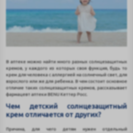
В аптеке можно найти много разных солнцезащитных
кремов, у каждого из которых своя функция, будь то
крем для человека с аллергией на солнечный свет, для
взрослого или же для ребенка. В чем состоит основное
отличие таких солнцезащитных кремов, рассказывает
фармацевт аптеки BENU Кеттер Росс.
Чем детский солнцезащитный
крем отличается от других?
Причина, для чего детям нужен отдельный