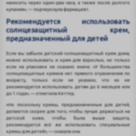
наносить через один-два часа, а также после долгого
купания», — подчеркнула фармацевт.
Рекомендуется использовать
солнцезащитный крем,
предназначенный для детей
Если вы забыли детский солнцезащитный крем дома,
можно использовать и крем для взрослых, но только
если на упаковке не сказано иначе. «У большинства
солнцезащитных кремов нет прямого ограничения по
возрасту, только если не указано, что их не
рекомендуется использовать детям до 6 месяцев или
до 1 года», — отметила Кеттер.
«Но поскольку кремы, предназначенные для детей,
делаются скорее для того, чтобы лучше держаться на
детской коже, чтобы была выше защита,
рекомендуется всё же использовать специальные
кремы для детей», — сказала она.