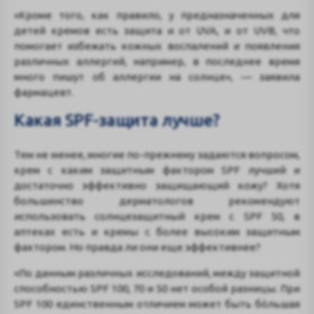
«Кроме того, как правило, у предназначенных для
детей кремов есть защита и от UVA, и от UVB, что
помогает избежать кожных воспалений и появления
различных аллергий, например, в последнее время
много пишут об аллергии на солнце», — заявила
фармацевт.
Какая SPF-защита лучше?
Тем не менее, многие по-прежнему задаются вопросом,
крем с каким защитным фактором SPF лучший и
достаточно эффективно защищающий кожу? Хотя
большинство дерматологов рекомендуют
использовать солнцезащитный крем с SPF 50, в
аптеках есть и кремы с более высоким защитным
фактором. Но правда ли они еще эффективнее?
«По данным различных исследований, между защитной
способностью SPF 100, 70 и 50 нет особой разницы. При
SPF 100 единственным отличием может быть бóльшая