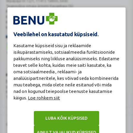
Sepapaja tn 12/1, 11415 Tallinn, Eesti
Tegevusloa omaja ärinimi Kaugekaja OÜ
Reg.Nr.: 14910065
KMKR: EE102231405
Kehtiva tegevsloa nr 807
Kehtivusaeg: tähtajatu
Veebilehel on kasutatud küpsiseid.
Kasutame küpsiseid sisu ja reklaamide
isikupärastamiseks, sotsiaalmeedia funktsioonide
pakkumiseks ning liikluse analüüsimiseks. Edastame
teavet selle kohta, kuidas meie saiti kasutate, ka
Veterinaarravimi
Ravimimüügi
oma sotsiaalmeedia , reklaami- ja
õigust
õigust
Turvaline
Ravimiameti kontaktandmed
analüüsipartneritele, kes võivad seda kombineerida
tõendav
tõendav
ostukoht
Ravimite kaugmüüki pakkuvad apteegid
logo
logo
muu teabega, mida olete neile esitanud või mida
www.ravimiamet.ee
,
info@ravimiamet.ee
nad on kogunud teiepoolse teenuste kasutamise
Nooruse 1, 50411 Tartu
Telefon 737 4140
käigus.
Loe rohkem siit
LUBA KÕIK KÜPSISED
© 2026 BENU
AINULT VAJALIKUD KÜPSISED