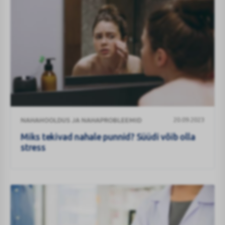
Miks
20.09.2023
NAHAHOOLDUS JA NAHAPROBLEEMID
tekivad
nahale
Miks tekivad nahale punnid? Süüdi võib olla
punnid?
stress
Süüdi
võib
olla
stress