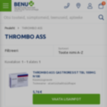
0
Kaugmüüki teostab
Ülemiste Tervisemaja
Apteek
Pealeht
THROMBO ASS
THROMBO ASS
Sorteeri
Filtreeri
Toote nimi A-Z
Kuvatakse:
1 - 1
alates
1
THROMBO ASS GASTRORESIST TBL 100MG
N100
Käsimüügiravim
Toimeaine - atsetüülsalitsüülhape
5,76
€
THROMBO
ASS
VAATA LISAINFOT
GASTRORESIST