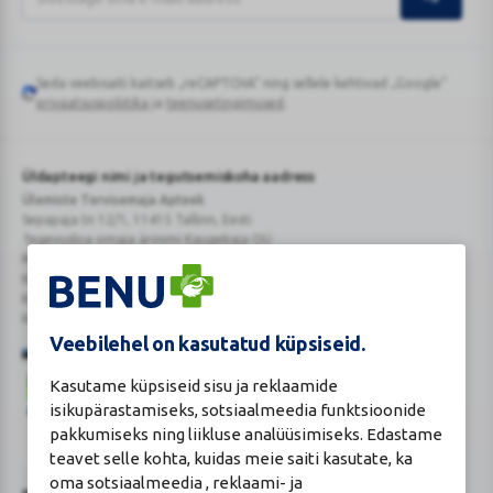
Seda veebisaiti kaitseb „reCAPTCHA“ ning sellele kehtivad „Google“
Google
privaatsuspoliitika
ja
teenusetingimused
.
reCAPTCHA
Üldapteegi nimi ja tegutsemiskoha aadress
Ülemiste Tervisemaja Apteek
Sepapaja tn 12/1, 11415 Tallinn, Eesti
Tegevusloa omaja ärinimi Kaugekaja OÜ
Reg.Nr.: 14910065
KMKR: EE102231405
Kehtiva tegevsloa nr 807
Kehtivusaeg: tähtajatu
Veebilehel on kasutatud küpsiseid.
Kasutame küpsiseid sisu ja reklaamide
isikupärastamiseks, sotsiaalmeedia funktsioonide
pakkumiseks ning liikluse analüüsimiseks. Edastame
teavet selle kohta, kuidas meie saiti kasutate, ka
Veterinaarravimi
Ravimimüügi
oma sotsiaalmeedia , reklaami- ja
õigust
õigust