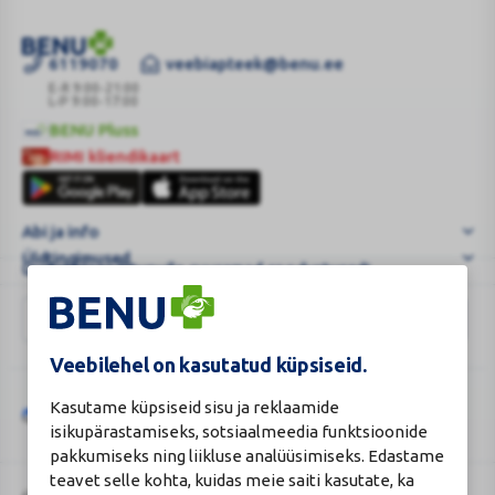
6119070
veebiapteek@benu.ee
Suurlinna
tuled
E-R 9:00-21:00
L-P 9:00-17:00
pole
BENU Pluss
kõigi
BENU
RIMI kliendikaart
jaoks!
Pluss
RIMI
Võru
kliendikaart
apteeker
Abi ja info
Heli
Üldtingimused
...
Uudiskirjaga liitunuile suuremad soodustused!
Veebilehel on kasutatud küpsiseid.
Kasutame küpsiseid sisu ja reklaamide
Seda veebisaiti kaitseb „reCAPTCHA“ ning sellele kehtivad „Google“
Google
privaatsuspoliitika
ja
teenusetingimused
.
isikupärastamiseks, sotsiaalmeedia funktsioonide
reCAPTCHA
pakkumiseks ning liikluse analüüsimiseks. Edastame
teavet selle kohta, kuidas meie saiti kasutate, ka