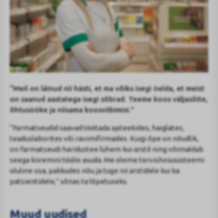
“Meil on läinud nii hästi, et ma võiks isegi öelda, et meist
on saanud aastatega isegi sõbrad. Teeme koos väljasõite,
õhtusööke ja niisama koosviibimisi.”
“Farmatseudid saavad töötada apteekides, haiglates,
teaduslaborites või ravimifirmades. Kuigi õpe on nõudlik,
on farmatseudi haridustee lühem kui arstil ning võimaldab
seega kiiremini tööle asuda. Me oleme tervishoiusüsteemi
oluline osa, pakkudes nõu ja tuge nii arstidele kui ka
patsientidele,” sõnas ta lõpetuseks.
Muud uudised