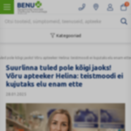
0
Kaugmüüki teostab
Ülemiste Tervisemaja
Apteek
Kategooriad
uled pole kõigi jaoks! Võru apteeker Helina: teistmoodi ei kujutaks elu enam ette
Suurlinna tuled pole kõigi jaoks!
Võru apteeker Helina: teistmoodi ei
kujutaks elu enam ette
28.01.2025