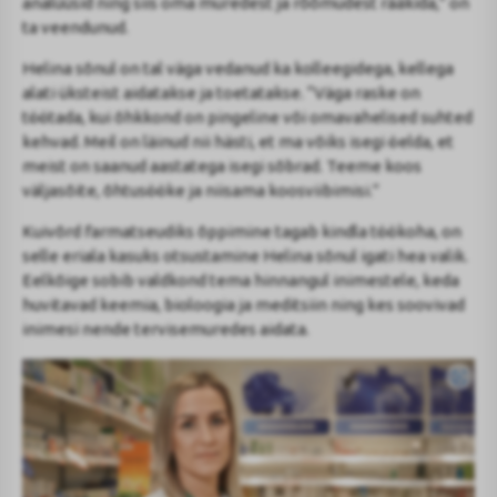
analüüsid ning siis oma muredest ja rõõmudest rääkida,” on
ta veendunud.
Helina sõnul on tal väga vedanud ka kolleegidega, kellega
alati üksteist aidatakse ja toetatakse. “Väga raske on
töötada, kui õhkkond on pingeline või omavahelised suhted
kehvad. Meil on läinud nii hästi, et ma võiks isegi öelda, et
meist on saanud aastatega isegi sõbrad. Teeme koos
väljasõite, õhtusööke ja niisama koosviibimisi.”
Kuivõrd farmatseudiks õppimine tagab kindla töökoha, on
selle eriala kasuks otsustamine Helina sõnul igati hea valik.
Eelkõige sobib valdkond tema hinnangul inimestele, keda
huvitavad keemia, bioloogia ja meditsiin ning kes soovivad
inimesi nende tervisemuredes aidata.