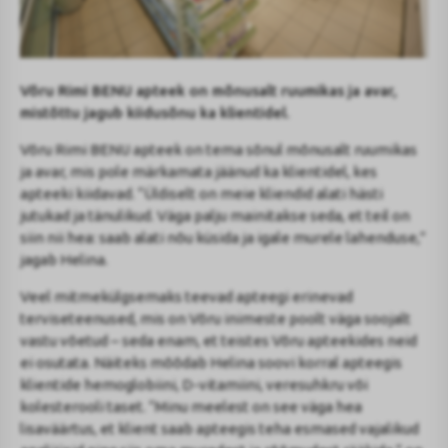
Võru Rimi BENU apteek on mõnusalt ruumikas ja avar,
mistõttu jagub kiidusõnu ka klientidel.
Võru Rimi BENU apteek on tema sõnul mõnusalt ruumikas
ja avar, mis pole märkamata jäänud ka klientidel, kes
apteeki kiidavad. “Üldiselt on meie kliendid alati hästi
jutukad ja tänulikud. Väga palju mainitakse seda, et teil on
siin nii hea: saab alati nõu küsida ja igale murele lahenduse,”
jagab Helina.
Veel mitmekülgsemaks teevad apteegi erinevad
terviseteenused, mis on Võru inimeste poolt väga soojalt
vastu võetud – seda enam, et teistes Võru apteekides neid
ei osutata. Näiteks mõõdab Helina soovi korral apteegis
klientide hemoglobiini, D-vitamiini, veresuhkru või
kolesterooli taset. “Minu meelest on see väga hea
lisaväärtus, et klient saab apteegis teha esmased vajalikud