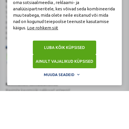
Üldapteegi nimi ja tegutsemiskoha aadress
oma sotsiaalmeedia , reklaami- ja
Ülemiste Tervisemaja Apteek
analüüsipartneritele, kes võivad seda kombineerida
Sepapaja tn 12/1, 11415 Tallinn, Eesti
muu teabega, mida olete neile esitanud või mida
Tegevusloa omaja ärinimi Kaugekaja OÜ
nad on kogunud teiepoolse teenuste kasutamise
Reg.Nr.: 14910065
käigus.
Loe rohkem siit
KMKR: EE102231405
Kehtiva tegevsloa nr 807
Kehtivusaeg: tähtajatu
LUBA KÕIK KÜPSISED
AINULT VAJALIKUD KÜPSISED
MUUDA SEADEID
Veterinaarravimi
Ravimimüügi
õigust
õigust
Turvaline
Ravimiameti kontaktandmed
tõendav
tõendav
ostukoht
Ravimite kaugmüüki pakkuvad apteegid
logo
logo
www.ravimiamet.ee
,
info@ravimiamet.ee
Nooruse 1, 50411 Tartu
Telefon 737 4140