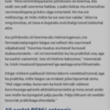
toel. “Minu lemmikõppeaine põhikoolis oli keemia, eks
sealt see pall veerema hakkas. Lisaks töötas mu ema tuttav
ravimiesitlejana ja kiitis väga oma tööd. Nii ma siis
mõtlesingi, et miks mitte ka ise see tee valida,” ütles ta
ning kinnitas, et täna ei kujutaks end ühelgi teisel töökohal
ette.
Kui põhikoolis oli keemia üks Helina tugevusi, siis
farmaatsiaõpingute käigus sai sellest üks suurimaid
väljakutseid. “Keemia muutus esimesel kursusel
õudusunenäoks – oli nii teoreetilist kui ka praktilist osa, aga
ka suulist vastamist. See oli tõeline katsumus,” meenutab
ta. Siiski muutusid õppeained iga aastaga aina lihtsamaks.
Kõige rohkem pakkusid rõõmu laboris veedetud tunnid, aga
ka praktika, mille käigus sai erialast juba täpsemat aimu.
“Mul väga vedas, kuna sain ka kooli kõrvalt väikese
koormusega apteeki abitöölisena tööle ja minu arust andis
see mulle ka õpingutel palju juurde. Palju lihtsam oli seeläbi
teooriat praktikaga ühendada.”