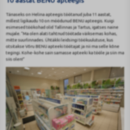
10 aastat BENU apteegis
Tänaseks on Helina apteegis töötanud juba 11 aastat,
millest ligikaudu 10 on möödunud BENU apteegis. Kuigi
esimesed töökohad olid Tallinnas ja Tartus, igatses naine
mujale. “Ma olen alati tahtnud töötada väiksemas kohas,
mitte suurlinnades. Ühtäkki leidsingi töökuulutuse, kus
otsitakse Võru BENU apteeki töötajat ja nii ma selle kõne
tegingi. Kohe-kohe sain samasse apteeki ka tööle ja siin ma
siis olen!”