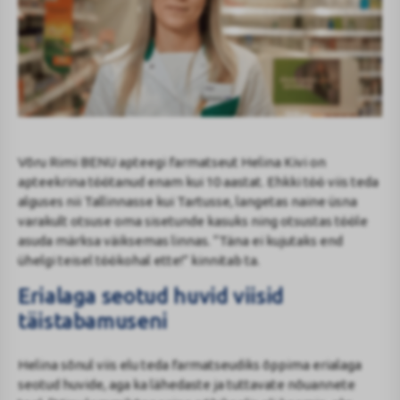
Võru Rimi BENU apteegi farmatseut Helina Kivi on
apteekrina töötanud enam kui 10 aastat. Ehkki töö viis teda
alguses nii Tallinnasse kui Tartusse, langetas naine üsna
varakult otsuse oma sisetunde kasuks ning otsustas tööle
asuda märksa väiksemas linnas. “Täna ei kujutaks end
ühelgi teisel töökohal ette!” kinnitab ta.
Erialaga seotud huvid viisid
täistabamuseni
Helina sõnul viis elu teda farmatseudiks õppima erialaga
seotud huvide, aga ka lähedaste ja tuttavate nõuannete