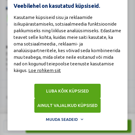
Veebilehel on kasutatud küpsiseid.
Kasutame küpsiseid sisu ja reklaamide
isikupärastamiseks, sotsiaalmeedia funktsioonide
pakkumiseks ning liikluse analüüsimiseks. Edastame
teavet selle kohta, kuidas meie saiti kasutate, ka
Veterinaarravimi
Ravimimüügi
oma sotsiaalmeedia , reklaami- ja
õigust
õigust
Turvaline
Ravimiameti kontaktandmed
analüüsipartneritele, kes võivad seda kombineerida
tõendav
tõendav
ostukoht
Ravimite kaugmüüki pakkuvad apteegid
logo
logo
muu teabega, mida olete neile esitanud või mida
www.ravimiamet.ee
,
info@ravimiamet.ee
nad on kogunud teiepoolse teenuste kasutamise
Nooruse 1, 50411 Tartu
Telefon 737 4140
käigus.
Loe rohkem siit
LUBA KÕIK KÜPSISED
© 2026 BENU
AINULT VAJALIKUD KÜPSISED
MUUDA SEADEID
1
LISA OSTUKORVI