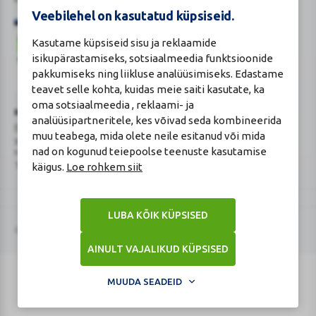
Veebilehel on kasutatud küpsiseid.
Kasutame küpsiseid sisu ja reklaamide
isikupärastamiseks, sotsiaalmeedia funktsioonide
pakkumiseks ning liikluse analüüsimiseks. Edastame
teavet selle kohta, kuidas meie saiti kasutate, ka
Veterinaarravimi
Ravimimüügi
oma sotsiaalmeedia , reklaami- ja
õigust
õigust
Turvaline
Ravimiameti kontaktandmed
analüüsipartneritele, kes võivad seda kombineerida
tõendav
tõendav
ostukoht
Ravimite kaugmüüki pakkuvad apteegid
logo
logo
muu teabega, mida olete neile esitanud või mida
www.ravimiamet.ee
,
info@ravimiamet.ee
nad on kogunud teiepoolse teenuste kasutamise
Nooruse 1, 50411 Tartu
Telefon 737 4140
käigus.
Loe rohkem siit
LUBA KÕIK KÜPSISED
© 2026 BENU
AINULT VAJALIKUD KÜPSISED
MUUDA SEADEID