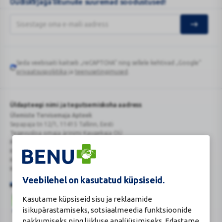
Uudiskirjaga liitunuile suuremad soodustused!
Seda veebisaiti kaitseb „reCAPTCHA“ ning sellele kehtivad „Google“
Google
privaatsuspoliitika
ja
teenusetingimused
.
reCAPTCHA
Üldapteegi nimi ja tegutsemiskoha aadress
Ülemiste Tervisemaja Apteek
Sepapaja tn 12/1, 11415 Tallinn, Eesti
Tegevusloa omaja ärinimi Kaugekaja OÜ
Reg.Nr.: 14910065
KMKR: EE102231405
Kehtiva tegevsloa nr 807
Kehtivusaeg: tähtajatu
Veebilehel on kasutatud küpsiseid.
Kasutame küpsiseid sisu ja reklaamide
isikupärastamiseks, sotsiaalmeedia funktsioonide
pakkumiseks ning liikluse analüüsimiseks. Edastame