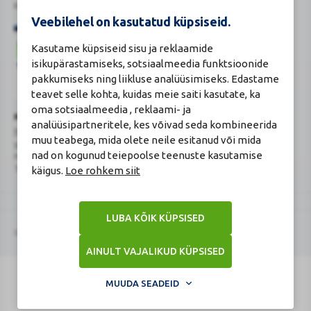
Kehtivusaeg: tähtajatu
Veebilehel on kasutatud küpsiseid.
Kasutame küpsiseid sisu ja reklaamide
isikupärastamiseks, sotsiaalmeedia funktsioonide
pakkumiseks ning liikluse analüüsimiseks. Edastame
teavet selle kohta, kuidas meie saiti kasutate, ka
Veterinaarravimi
Ravimimüügi
oma sotsiaalmeedia , reklaami- ja
õigust
õigust
Turvaline
Ravimiameti kontaktandmed
analüüsipartneritele, kes võivad seda kombineerida
tõendav
tõendav
ostukoht
Ravimite kaugmüüki pakkuvad apteegid
muu teabega, mida olete neile esitanud või mida
logo
logo
www.ravimiamet.ee
,
info@ravimiamet.ee
nad on kogunud teiepoolse teenuste kasutamise
Nooruse 1, 50411 Tartu
käigus.
Loe rohkem siit
Telefon 737 4140
LUBA KÕIK KÜPSISED
© 2026 BENU
AINULT VAJALIKUD KÜPSISED
MUUDA SEADEID