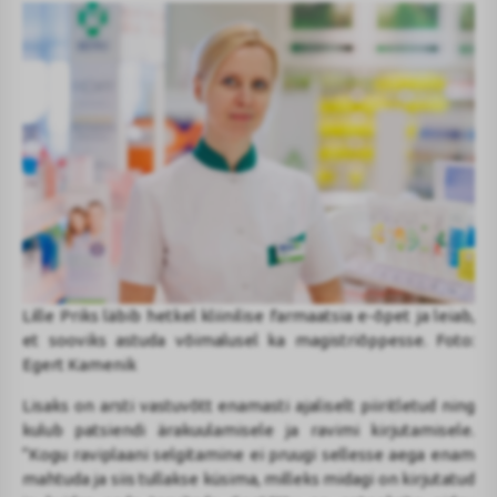
Lille Priks läbib hetkel kliinilise farmaatsia e-õpet ja leiab,
et sooviks astuda võimalusel ka magistriõppesse. Foto:
Egert Kamenik
Lisaks on arsti vastuvõtt enamasti ajaliselt piiritletud ning
kulub patsiendi ärakuulamisele ja ravimi kirjutamisele.
“Kogu raviplaani selgitamine ei pruugi sellesse aega enam
mahtuda ja siis tullakse küsima, milleks midagi on kirjutatud