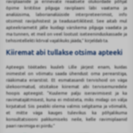
raviplaanide ja erinevate reaalsete olukordade põhjal
õpime kriitilise pilguga raviplaani läbi vaatama ja
analüüsima, laborianalüüside interpreteerimist, info
otsimist ravijuhistest ja teadusartiklitest. See aitab mul
apteekriametit jälle kuidagi värskema pilguga vaadata ja
ma tunnen, et meil on veel lootust iseteeninduskassade ja
tehisintellekti kõrval vajalikuks jääda,” kirjeldab ta.
Kiiremat abi tullakse otsima apteeki
Apteegis töötades kuuleb Lille järjest enam, kuidas
inimestel on võimatu saada ühendust oma perearstiga,
rääkimata eriarstist. Et esmatasandi tervishoid on väga
ülekoormatud, otsitakse kiiremat abi tervisemuredele
hoopis apteegist. “Kuuleme palju iseravimisest ja ka
ravimatajätmisest, kuna ei mõisteta, miks midagi on välja
kirjutatud. Siis peabki olema valmis selgitama ja võimalik,
et mitte väga kauges tulevikus ka põhjalikuma
konsultatsiooni pakkumiseks neile, kelle ravimiplaanid
paari ravimiga ei piirdu.”