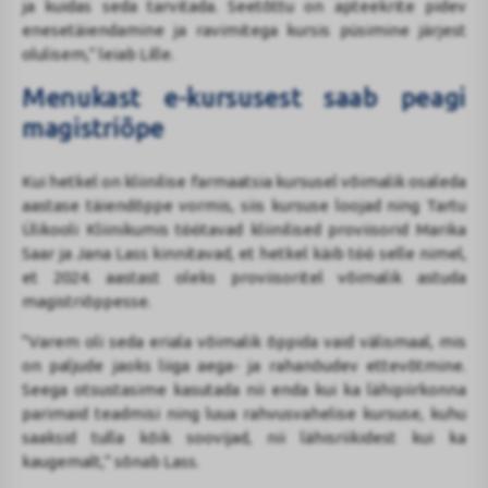
ja kuidas seda tarvitada. Seetõttu on apteekrite pidev
enesetäiendamine ja ravimitega kursis püsimine järjest
olulisem,” leiab Lille.
Menukast e-kursusest saab peagi
magistriõpe
Kui hetkel on kliinilise farmaatsia kursusel võimalik osaleda
aastase täiendõppe vormis, siis kursuse loojad ning Tartu
Ülikooli Kliinikumis töötavad kliinilised proviisorid Marika
Saar ja Jana Lass kinnitavad, et hetkel käib töö selle nimel,
et 2024. aastast oleks proviisoritel võimalik astuda
magistriõppesse.
“Varem oli seda eriala võimalik õppida vaid välismaal, mis
on paljude jaoks liiga aega- ja rahanõudev ettevõtmine.
Seega otsustasime kasutada nii enda kui ka lähipiirkonna
parimaid teadmisi ning luua rahvusvahelise kursuse, kuhu
saaksid tulla kõik soovijad, nii lähisriikidest kui ka
kaugemalt,” sõnab Lass.