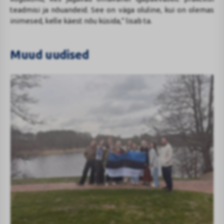
teadmisi ja nõuandeid. See on väga oluline, kui on olemas
inimesed, kelle käest nõu küsida,” lisab ta.
Muud uudised