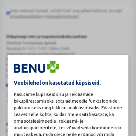
Seda veebisaiti kaitseb „reCAPTCHA“ ning sellele kehtivad „Google“
Google
privaatsuspoliitika
ja
teenusetingimused
.
reCAPTCHA
Üldapteegi nimi ja tegutsemiskoha aadress
Ülemiste Tervisemaja Apteek
Sepapaja tn 12/1, 11415 Tallinn, Eesti
Tegevusloa omaja ärinimi Kaugekaja OÜ
Reg.Nr.: 14910065
KMKR: EE102231405
Kehtiva tegevsloa nr 807
Kehtivusaeg: tähtajatu
Veebilehel on kasutatud küpsiseid.
Kasutame küpsiseid sisu ja reklaamide
isikupärastamiseks, sotsiaalmeedia funktsioonide
pakkumiseks ning liikluse analüüsimiseks. Edastame
teavet selle kohta, kuidas meie saiti kasutate, ka
Veterinaarravimi
Ravimimüügi
oma sotsiaalmeedia , reklaami- ja
õigust
õigust
Turvaline
Ravimiameti kontaktandmed
analüüsipartneritele, kes võivad seda kombineerida
tõendav
tõendav
ostukoht
Ravimite kaugmüüki pakkuvad apteegid
logo
logo
muu teabega, mida olete neile esitanud või mida