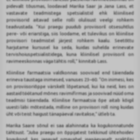
pidevalt tõusmas, loodavad Marika Saar ja Jana Lass, et
vastavate teadmistega spetsialistid ehk kliinilised
proviisorid aitavad selle rolli olulisust veelgi rohkem
teadvustada. “Kui praegu puudub proviisoril otsesuhtlus
pere- või eriarstiga, siis loodame, et tulevikus on kliinilise
proviisori teadmistel järjest rohkem kaalu. Seetõttu
harjutame kursusel ka seda, kuidas suhelda erinevate
tervishoiuspetsialistidega, kuna kliinilisel proviisoril on
ravimeeskonnas väga tähtis roll,” kinnitab Lass.
Kliinilise farmaatsia valdkonnas soovivad end täiendada
erineva taustaga inimesed, vanuses 23–60. “On inimesi, kes
on proviisoriõppe värskelt lõpetanud, kui ka neid, kes on
aastaid töötanud mõnes ravimifirmas ja soovivad nüüd oma
teadmisi täiendada. Kliinilise farmaatsia õpe aitab kõigil
uuesti läbi mõtestada, milline on proviisori roll ning kuidas
üht või teist haigust tänapäeval ravitakse,” ütleb ta.
Marika Saare sõnul ei saa alahinnata ka kogukonnatunde
tähtsust. “Juba praegu on õppijatest tekkinud ühtehoidev
kogukond, kes jagavad omavahel igapäevaselt praktilisi