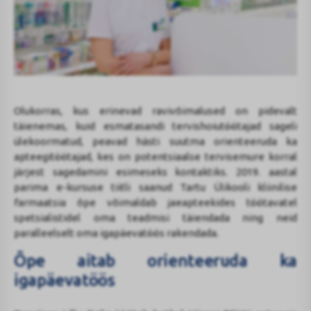
Olukorras, kus erinevad ravivõimalused on pidevalt
täienemas, kuid esmatasandi tervishoiutöötajad sageli
ülekoormatud, peavad hästi suutma orienteeruda ka
apteegitöötajad, kes on potentsiaalse tervisemure korral
järjest sagedamini esimeseks kontaktiks. 2019. aastal
parima e-kursuse tiitli saanud Tartu Ülikooli kliinilise
farmaatsia õpe võimaldab jaeapteekides töötavatel
spetsialistidel oma teadmisi täiendada ning neid
paralleelselt oma igapäevatöös rakendada.
Õpe aitab orienteeruda ka
igapäevatöös