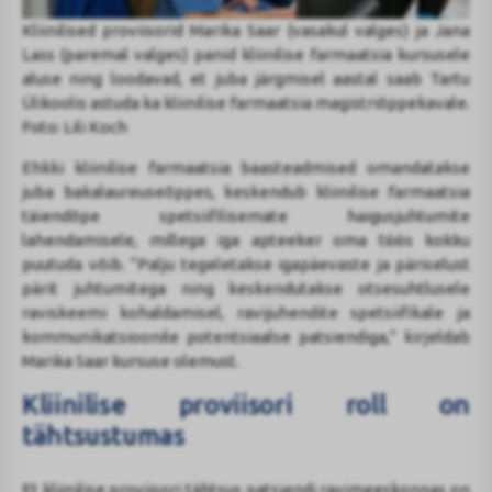
Kliinilised proviisorid Marika Saar (vasakul valges) ja Jana
Lass (paremal valges) panid kliinilise farmaatsia kursusele
aluse ning loodavad, et juba järgmisel aastal saab Tartu
Ülikoolis astuda ka kliinilise farmaatsia magistriõppekavale.
Foto: Lili Koch
Ehkki kliinilise farmaatsia baasteadmised omandatakse
juba bakalaureuseõppes, keskendub kliinilise farmaatsia
täiendõpe spetsiifilisemate haigusjuhtumite
lahendamisele, millega iga apteeker oma töös kokku
puutuda võib. “Palju tegeletakse igapäevaste ja päriselust
pärit juhtumitega ning keskendutakse otsesuhtlusele
raviskeemi kohaldamisel, ravijuhendite spetsiifikale ja
kommunikatsioonile potentsiaalse patsiendiga,” kirjeldab
Marika Saar kursuse olemust.
Kliinilise proviisori roll on
tähtsustumas
Et kliinilise proviisori tähtsus patsiendi ravimeeskonnas on