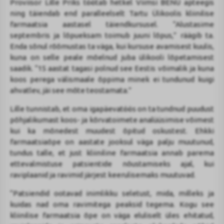
Proviisor Lille Priks töötab hetkel Viimsi BENU apteegis
ning täiendab end paralleelselt Tartu Ülikoolis kliinilise
farmaatsia aastasel täiendkursusel. “Alustasime
septembris ja lõpueksam toimub juuni lõpus,” räägib ta.
Enda sõnul rõõmustas ta väga, kui kursuse avamisest kuulis,
kuna on selle peale mõelnud juba ülikooli lõpetamisest
saadik. “15 aastat tagasi polnud see Eestis võimalik ja kuna
koos perega välismaale õppima minek ei tundunud kuigi
ahvatlev, jäi see mõte teostamata.”
Lille tunnistab, et oma igapäevatöös on ta tundnud puudust
põhjalikumast koos- ja kõrvatoimete analüüsimise võimest
kui ka mõnedest muudest õpitud oskustest. Ehkki
farmaatsiaõpe on aastate jooksul väga palju muutunud,
tundus talle, et just kliiniline farmaatsia annab parema
ettevalmistuse patsientide nõustamiseks ajal, kui
raviplaanid ja ravimid järjest keerulisemaks muutuvad.
“Patsiendid ootavad inimlikku seletust, mida, milleks ja
kuidas nad oma ravimitega peaksid tegema. Kogu see
kliinilise farmaatsia õpe on väga eluliselt üles ehitatud,