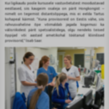
Kui ligikaudu poole kursusele vastuvõetutest moodustavad
eestlased, siis kaugeim osaleja on pärit Hongkongist –
nimelt on tegemist distantsõppega, mis ei eelda Tartus
kohapeal käimist. “Kuna proviisoreid on Eestis vähe, siis
rahvusvaheline õpe võimaldab jagada kogemusi ka
välisriikidest pärit spetsialistidega, olgu nendeks teised
õppijad või aastaid ametikohal töötanud kliinilised
proviisorid,” lisab Saar.