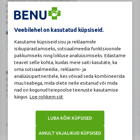
Tegevusloa omaja ärinimi Kaugekaja OÜ
Reg.Nr.: 14910065
KMKR: EE102231405
Kehtiva tegevsloa nr 807
Kehtivusaeg: tähtajatu
Veebilehel on kasutatud küpsiseid.
Kasutame küpsiseid sisu ja reklaamide
isikupärastamiseks, sotsiaalmeedia funktsioonide
pakkumiseks ning liikluse analüüsimiseks. Edastame
teavet selle kohta, kuidas meie saiti kasutate, ka
Veterinaarravimi
Ravimimüügi
oma sotsiaalmeedia , reklaami- ja
õigust
õigust
Turvaline
Ravimiameti kontaktandmed
analüüsipartneritele, kes võivad seda kombineerida
tõendav
tõendav
ostukoht
Ravimite kaugmüüki pakkuvad apteegid
muu teabega, mida olete neile esitanud või mida
logo
logo
www.ravimiamet.ee
,
info@ravimiamet.ee
nad on kogunud teiepoolse teenuste kasutamise
Nooruse 1, 50411 Tartu
käigus.
Loe rohkem siit
Telefon 737 4140
LUBA KÕIK KÜPSISED
© 2026 BENU
AINULT VAJALIKUD KÜPSISED